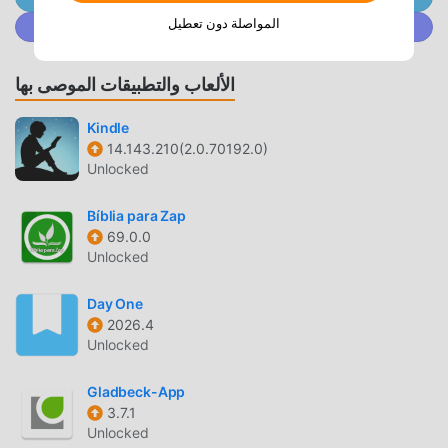
لا يوفر moddroid النسخة الأصلية فقط
المواصلة دون تعطيل
انضم إلى @ MODDROID.CO على مجتمع Discord
انSydney 7.208.0001 مجاني تمامًا ، ولكنه يرفق أيضًا إصدار
التعديل ، مما يوفر لك وظائف Free مجانًا ، يمكنك تجربة أعلى
الألعاب والتطبيقات الموصى بها
مستوى من التطبيق Sydney 7.208.0001 مع أكثر الوظائف اكتمالا.
علاوة على ذلك ، تمت مصادقة جميع التعديلات يدويًا بواسطة
Kindle
14.143.210(2.0.70192.0)
moddroid ، فهي مجانية ومتاحة بنسبة 100٪. الآن ، ما عليك سوى
Unlocked
تنزيل moddroid إلى العميل ، يمكنك تنزيل وتثبيت Freeاصدار
التعديل Sydney 7.208.0001 بنقرة واحدة ، ثم استمتع بالراحة التي
Bíblia para Zap
يوفرها Sydney!
69.0.0
Unlocked
التحميل الان
Day One
ما عليك سوى النقر فوق زر التنزيل لتثبيت تطبيق moddroid ،
2026.4
ويمكنك تنزيل الإصدار المجاني مباشرة Sydney 7.208.0001 في
Unlocked
حزمة تثبيت moddroid بنقرة واحدة ، وهناك المزيد من تطبيقات
mod الشائعة المجانية التي تنتظر عليك أن تلعب ، ماذا تنتظر ، قم
Gladbeck-App
بتنزيله الآن!
3.7.1
Unlocked