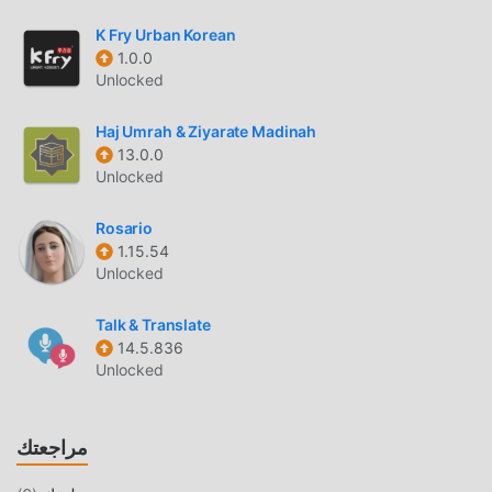
K Fry Urban Korean
1.0.0
Unlocked
Haj Umrah & Ziyarate Madinah
13.0.0
Unlocked
Rosario
1.15.54
Unlocked
Talk & Translate
14.5.836
Unlocked
مراجعتك