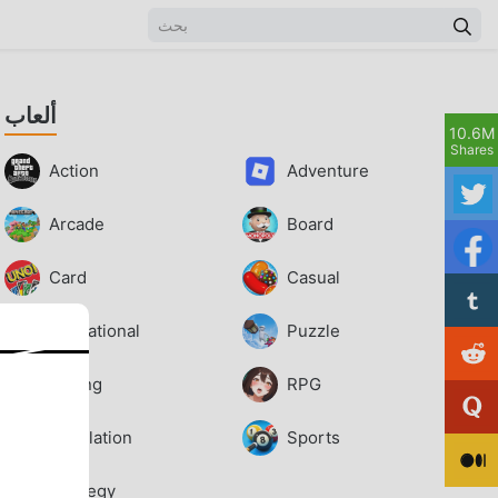
ألعاب
10.6M
Shares
Action
Adventure
Arcade
Board
Card
Casual
Educational
Puzzle
Racing
RPG
Simulation
Sports
Strategy