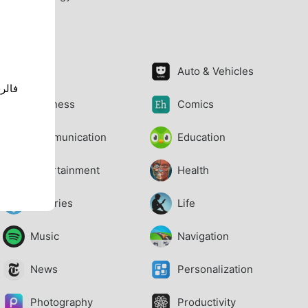
تطبيقات
Art
Auto & Vehicles
Business
Comics
Communication
Education
Entertainment
Health
Libraries
Life
Music
Navigation
News
Personalization
Photography
Productivity