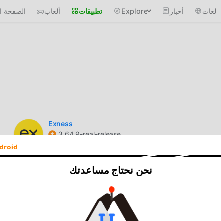
لغات
أخبار
Explore
تطبيقات
ألعاب
الصفحة ال
Exness
3.64.9-real-release
Unlocked
droid
Pratilipi
نحن نحتاج مساعدتك
8.37.0
Unlocked
Daynote
6.8.2