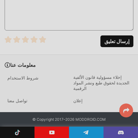
ما عليك سوى النقر فوق زر التنزيل لتثبيت تطبيق moddroid ،
ويمكنك تنزيل إصدار التعديل المجاني مباشرة Superheroes City
1.8.2 في حزمة تثبيت moddroid بنقرة واحدة ، وهناك المزيد من
ألعاب mod الشائعة المجانية في انتظار لتلعب ، ماذا تنتظر ، قم
بتنزيله الآن!
إرسال تعليق
معلومات عنا
إخلاء مسؤولية قانون الألفية
شروط الاستخدام
الجديدة لحقوق طبع ونشر المواد
الرقمية
إعلان
تواصل معنا
© Copyright 2017–2026 MODDROID.COM