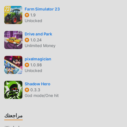
، قم بتنزيل moddroid والعب!
Farm Simulator 23
اللعب الفريد
1.9
Unlocked
Fashion Fever باعتبارها لعبة شائعة simulation ، ساعدته طريقة
اللعب الفريدة في كسب عدد كبير من المعجبين حول العالم. على
Drive and Park
عكس الألعاب التقليدية simulation ، في Fashion Fever ، ما عليك
1.0.24
سوى متابعة البرنامج التعليمي للمبتدئين ، بحيث يمكنك بسهولة بدء
Unlimited Money
اللعبة بأكملها والاستمتاع بالبهجة التي توفرها فئة الألعاب الكلاسيكية
simulation الألعاب Fashion Fever 5.0.0. في الوقت نفسه ،
pixelmagician
قامت moddroid ببناء منصة خاصة لعشاق الألعاب simulation ،
1.0.98
Unlocked
مما يتيح لك التواصل والمشاركة مع جميع عشاق الألعاب simulation
من جميع أنحاء العالم ، ماذا تنتظر ، انضم إلى moddroid و استمتع
Shadow Hero
بلعبة simulation مع كل الشركاء العالميين سعداء
0.3.3
God mode/One hit
شاشة جميلة
مثل الألعاب التقليدية simulation ، تتميز Fashion Fever بأسلوب
مراجعتك
فني فريد ، كما أن رسوماتها وخرائطها وشخصياتها عالية الجودة
تجعل Fashion Fever جذبت الكثير من simulation معجبين ،