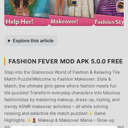
Explore this article
FASHION FEVER MOD APK 5.0.0 FREE
Step into the Glamorous World of Fashion & Relaxing Tile
Match Puzzle!Welcome to Fashion Makeover: Style &
Match, the ultimate girls game where fashion meets fun
tile puzzles! Transform everyday characters into fabulous
fashionistas by mastering makeup, dress-up, styling, and
trendy ASMR makeover activities – all while solving
relaxing and addictive tile match puzzles!✨ Game
Highlights ✨💄 Makeup & Makeover Mania – Glow-up
your models with stylish makeup, beauty spa sessions, and