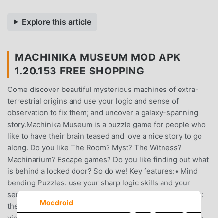
Explore this article
MACHINIKA MUSEUM MOD APK
1.20.153 FREE SHOPPING
Come discover beautiful mysterious machines of extra-
terrestrial origins and use your logic and sense of
observation to fix them; and uncover a galaxy-spanning
story.Machinika Museum is a puzzle game for people who
like to have their brain teased and love a nice story to go
along. Do you like The Room? Myst? The Witness?
Machinarium? Escape games? Do you like finding out what
is behind a locked door? So do we! Key features:• Mind
bending Puzzles: use your sharp logic skills and your
sense of observation• Mysterious atmosphere and story:
Moddroid
there is so much you don't know about yet...• Wonderful
visuals, cryptic alien machines have never looked better•