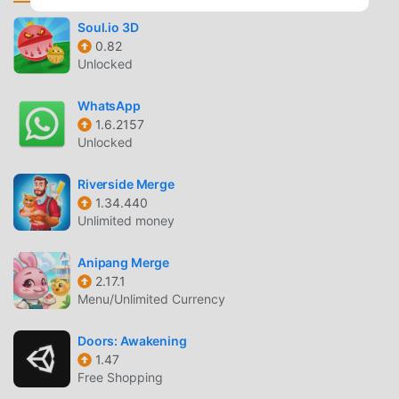
اللعبة نفسها. يعد moddroid بأن أي Machinika Museum mod لن
Soul.io 3D
يفرض على اللاعبين أي رسوم ، وهو آمن 100٪ ومتاح ومجاني
0.82
للتثبيت. فقط قم بتنزيل عميل moddroid ، يمكنك تنزيل وتثبيت
Unlocked
Machinika Museum 1.20.153 بنقرة واحدة. ماذا تنتظر ، قم بتنزيل
moddroid والعب!
WhatsApp
1.6.2157
Unlocked
اللعب الفريد
Machinika Museum باعتبارها لعبة شائعة puzzle ، ساعدته طريقة
Riverside Merge
اللعب الفريدة في كسب عدد كبير من المعجبين حول العالم. على
1.34.440
عكس الألعاب التقليدية puzzle ، في Machinika Museum ، ما
Unlimited money
عليك سوى متابعة البرنامج التعليمي للمبتدئين ، بحيث يمكنك
بسهولة بدء اللعبة بأكملها والاستمتاع بالبهجة التي توفرها فئة الألعاب
Anipang Merge
2.17.1
الكلاسيكية puzzle الألعاب Machinika Museum 1.20.153. في
Menu/Unlimited Currency
الوقت نفسه ، قامت moddroid ببناء منصة خاصة لعشاق الألعاب
puzzle ، مما يتيح لك التواصل والمشاركة مع جميع عشاق الألعاب
Doors: Awakening
puzzle من جميع أنحاء العالم ، ماذا تنتظر ، انضم إلى moddroid و
1.47
استمتع بلعبة puzzle مع كل الشركاء العالميين سعداء
Free Shopping