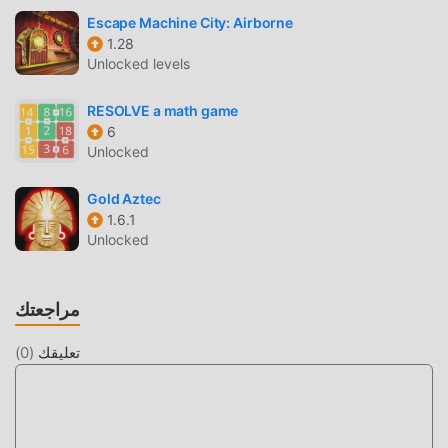
شاشة جميلة
Escape Machine City: Airborne
1.28
مثل الألعاب التقليدية puzzle ، تتميز Machinika Museum بأسلوب
Unlocked levels
فني فريد ، كما أن رسوماتها وخرائطها وشخصياتها عالية الجودة
تجعل Machinika Museum جذبت الكثير من puzzle معجبين ،
RESOLVE a math game
وبالمقارنة مع فئة الألعاب التقليدية puzzle ، اعتمدت Machinika
6
Museum 1.20.153 محركًا افتراضيًا محدثًا وأجرى ترقيات جريئة. مع
Unlocked
المزيد من التكنولوجيا المتقدمة ، تم تحسين تجربة الشاشة للعبة
بشكل كبير. مع الاحتفاظ بالنمط الأصلي puzzle ، فإن الحد الأقصى
Gold Aztec
يعزز التجربة الحسية للمستخدم ، وهناك العديد من الأنواع المختلفة
1.6.1
Unlocked
من الهواتف المحمولة apk ذات القدرة على التكيف الممتازة ، مما
يضمن أن جميع عشاق اللعبة puzzle يمكنهم الاستمتاع تمامًا
السعادة التي جلبتها Machinika Museum 1.20.153
مراجعتك
تعديل فريد
تعليقك
(
0
)
تتطلب اللعبة التقليدية puzzle من المستخدمين قضاء الكثير من
الوقت لتجميع ثروتهم / قدرتهم / مهاراتهم في اللعبة ، وهي ميزة
ومتعة في اللعبة ، ولكن في نفس الوقت ، فإن عملية التراكم حتمًا
يجعل الناس يشعرون بالتعب ، ولكن الآن ، أدى ظهور التعديلات إلى