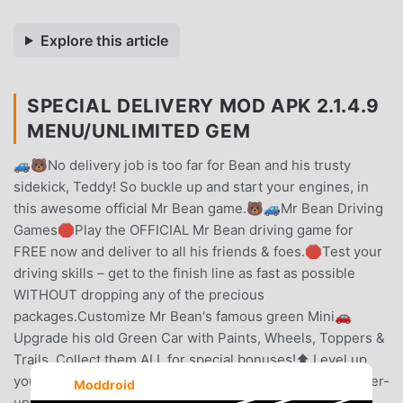
Explore this article
SPECIAL DELIVERY MOD APK 2.1.4.9
MENU/UNLIMITED GEM
🚙🐻No delivery job is too far for Bean and his trusty
sidekick, Teddy! So buckle up and start your engines, in
this awesome official Mr Bean game.🐻🚙Mr Bean Driving
Games🛑Play the OFFICIAL Mr Bean driving game for
FREE now and deliver to all his friends & foes.🛑Test your
driving skills – get to the finish line as fast as possible
WITHOUT dropping any of the precious
packages.Customize Mr Bean's famous green Mini🚗
Upgrade his old Green Car with Paints, Wheels, Toppers &
Trails. Collect them ALL for special bonuses!⬆️ Level up
your Experience to unlock more upgrades. 🚀 Craft power-
Moddroid
ups in Mr Bean's Boost-a-matic to give you an edge on