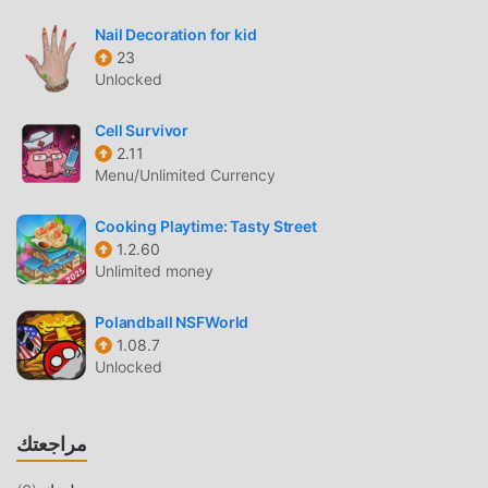
Plinko Party باعتبارها لعبة شائعة جدًا casual مؤخرًا ، اكتسبت
Nail Decoration for kid
الكثير من المعجبين في جميع أنحاء العالم الذين يحبون ألعاب
23
Unlocked
casual. إذا كنت ترغب في تنزيل هذه اللعبة ، كأكبر موقع لتنزيل
الألعاب المجانية APK في العالم - moddroid هو خيارك الأفضل. لا
Cell Survivor
يوفر لك moddroid أحدث إصدار من Plinko Party 0.9.30 مجانًا ،
2.11
ولكنه يوفر أيضًا Free Purchase mod مجانًا ، مما يساعدك على
Menu/Unlimited Currency
حفظ المهام الميكانيكية المتكررة في اللعبة ، حتى تتمكن من التركيز
على الاستمتاع بالبهجة التي تجلبها اللعبة نفسها. يعد moddroid بأن
Cooking Playtime: Tasty Street
أي Plinko Party mod لن يفرض على اللاعبين أي رسوم ، وهو آمن
1.2.60
100٪ ومتاح ومجاني للتثبيت. فقط قم بتنزيل عميل moddroid ،
Unlimited money
يمكنك تنزيل وتثبيت Plinko Party 0.9.30 بنقرة واحدة. ماذا تنتظر ،
قم بتنزيل moddroid والعب!
Polandball NSFWorld
1.08.7
Unlocked
اللعب الفريد
Plinko Party باعتبارها لعبة شائعة casual ، ساعدته طريقة اللعب
الفريدة في كسب عدد كبير من المعجبين حول العالم. على عكس
مراجعتك
الألعاب التقليدية casual ، في Plinko Party ، ما عليك سوى متابعة