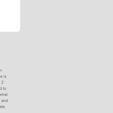
n
e is
 Z
d to
 what
l and
ate
n