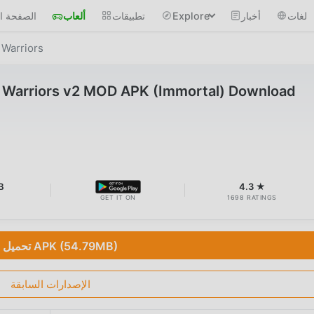
لغات
أخبار
Explore
تطبيقات
ألعاب
الصفحة ال
Warriors
Warriors v2 MOD APK (Immortal) Download
B
4.3 ★
GET IT ON
1698 RATINGS
تحميل APK (54.79MB)
الإصدارات السابقة