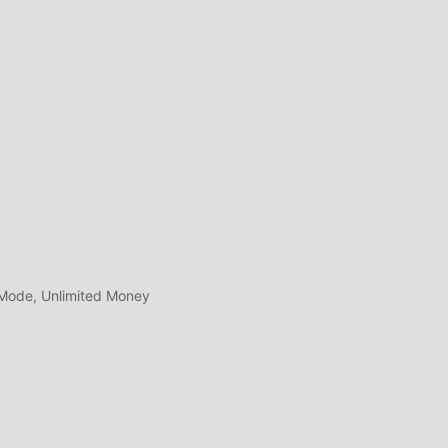
oddroid
اللع
العال
 Mode, Unlimited Money
شاشة