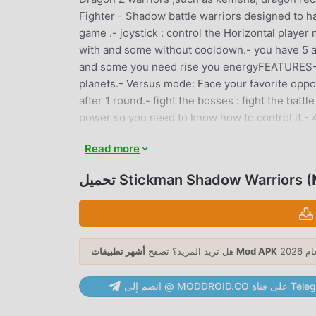
Fighter - Shadow battle warriors designed to hav
game .- joystick : control the Horizontal playe
with and some without cooldown.- you have 5 a
and some you need rise you energyFEATURES- 3
planets.- Versus mode: Face your favorite opp
after 1 round.- fight the bosses : fight the bat
power so you need to know how to control it.- 
styles.- Upgrade and unlock attack and get you p
Read more
has the most basic control ever!- Ultra instinct
Collect these kinds of Dragon Z Stickman Fighte
Stickman Shadow Warriors (MOD)
instinct (ui), xeno... to become strongest sti
warriors game for free and have fun upgrading 
أشهر تطبيقات Mod APK
هل تريد المزيد؟ تصفح
اعتبارها لعبة شائعة جدًا arcade مؤخرًا ، اكتسبت الكثير من المعجبين في جميع أنحاء العالم الذين
يحبون ألعاب arcade. إذا كنت ترغب في تنزيل هذه اللعبة ، كأكبر موقع لتنزيل الألعاب المجانية APK في العالم - moddroid هو خيارك
MODDRO على قناة Telegram
الأفضل. لا يوفر لك moddroid أحدث إصدار من Stickman Shadow Warriors 2 مجانًا ، ولكنه يوفر أيضًا Immortal mod مجانًا ، مما
 على الاستمتاع بالبهجة التي تجلبها اللعبة نفسها.