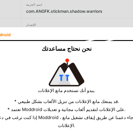
اسم الحزمة
com.ANGFK.stickman.shadow.warriors
الإصدار
2
droid
المطور
نحن نحتاج مساعدتك
ANGFK - APPS and Game For kids
الحجم
54.79MB
يبدو أنك تستخدم مانع الإعلانات.
* قد يمنعك مانع الإعلانات من تنزيل الألعاب بشكل طبيعي.
* تعتمد Moddroid على الإعلانات لتقديم ألعاب مجانية و تعديلات.
الإعلانات.