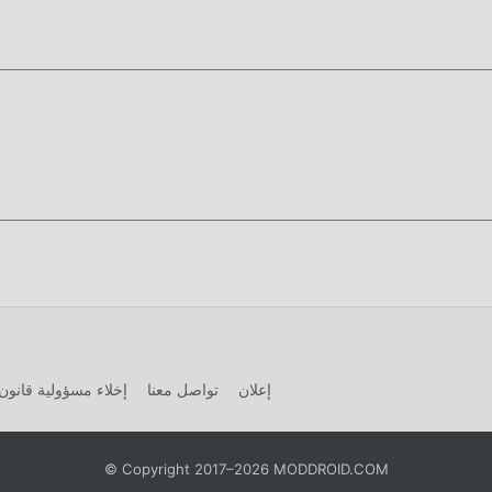
 تمامًا السعادة التي جلبتها Stickman Shadow Warriors 2
ل فريد
تتطلب اللعبة التقليدية arcade من المستخدمين قضاء الكثير من 
 في اللعبة ، ولكن في نفس الوقت ، فإن عملية التراكم حتمًا يجعل الناس ي
 كتابة هذا الموقف. هنا ، لا تحتاج إلى إنفاق معظم طاقتك وتكرار ""الترا
ة على حذف هذه العملية ، مما يساعدك على التركيز على الاستمتاع بمتعة 
ميل الان
زيله الآن!
إعلان
تواصل معنا
إخلاء مسؤولية قانون 
© Copyright 2017–2026 MODDROID.COM