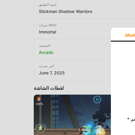
اسم التطبيق
Stickman Shadow Warriors
ميزات MOD
Immortal
Mod
التصنيف
Arcade
آخر تحديث
June 7, 2025
لقطات الشاشة
* إذا كنت ترغب في دعم Moddroid ، فالرجاء دعمنا عن طريق إيقاف تشغيل مانع