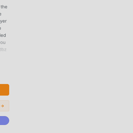
 the
e
ayer
e
ded
you
 dbz
er
مقدمة OW WARRIORS
المودات الشائعة 
يساعد