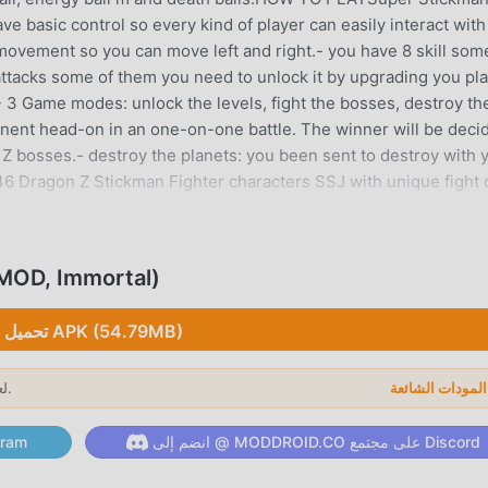
e basic control so every kind of player can easily interact with
r movement so you can move left and right.- you have 8 skill som
ttacks some of them you need to unlock it by upgrading you pl
 Game modes: unlock the levels, fight the bosses, destroy th
onent head-on in an one-on-one battle. The winner will be deci
tle Z bosses.- destroy the planets: you been sent to destroy with 
46 Dragon Z Stickman Fighter characters SSJ with unique fight
layer to top by upgrading his abilities.- Stick Hero Fighter sup
 characters.- Easy and Simple to play.- Cool transform Saiyanz.-
r - Supreme shadow warriors dragon ssj2, z ssj3, ssj4, ultra
تحميل , Immortal
ckman warrior.Download Super Stickman Fighter - Shadow battle
and unlocking you favorite characters while playing the game
تحميل APK (54.79MB)
STICKMAN SHAD
لعام 2026.
→
Stickman Shadow Warriors ب
انضم إلى @ MODDROID.CO على مجتمع Discord
انضم إلى @ ID.CO
ك على حفظ المهام الميكانيكية المتكررة في اللعبة ، حتى تتمكن من التركيز