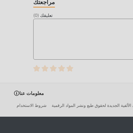
مراجعتك
الأنواع المختلفة من الهواتف المحمولة apk ذات القدرة على التكيف الممتازة ، مما يضمن أن جميع عشاق اللعبة arcade يمكنهم
تعليقك
(
0
)
الوقت لتجميع ثروتهم / قدرتهم / مهاراتهم في اللعبة ، وهي ميزة
شعرون بالتعب ، ولكن الآن ، أدى ظهور التعديلات إلى
كم"" الممل بعض الشيء. يمكن أن تساعدك التعديلات
اللعبة نفسها
ما عليك سوى النقر فوق زر التنزيل لتثبيت تطبيق moddroid ، ويمكنك تنزيل إصدار التعديل المجاني مباشرة Stickman Shadow
Warriors 2 في حزمة تثبيت moddroid بنقرة واحدة ، وهناك المزيد من ألعاب mod الشائعة المجانية في انتظار لتلعب ، ماذا تنتظر ،
معلومات عنا
الألفية الجديدة لحقوق طبع ونشر المواد الرقمية
شروط الاستخدام