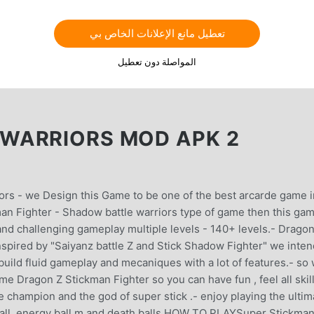
تعطيل مانع الإعلانات الخاص بي
المواصلة دون تعطيل
WARRIORS MOD APK 2
ors - we Design this Game to be one of the best arcarde game i
an Fighter - Shadow battle warriors type of game then this gam
 and challenging gameplay multiple levels - 140+ levels.- Dragon
nspired by "Saiyanz battle Z and Stick Shadow Fighter" we inten
uild fluid gameplay and mecaniques with a lot of features.- so
me Dragon Z Stickman Fighter so you can have fun , feel all skil
 champion and the god of super stick .- enjoy playing the ultim
call, energy ball m and death balls.HOW TO PLAYSuper Stickma