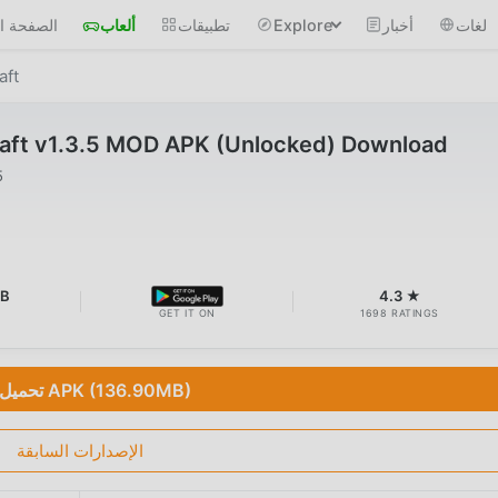
لغات
أخبار
Explore
تطبيقات
ألعاب
الصفحة ال
aft
raft v1.3.5 MOD APK (Unlocked) Download
5
MB
4.3 ★
GET IT ON
1698 RATINGS
تحميل APK (136.90MB)
الإصدارات السابقة