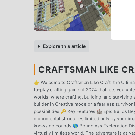
Explore this article
CRAFTSMAN LIKE CRA
🌟 Welcome to Craftsman Like Craft, the Ultima
to-play crafting game of 2024 that lets you un
worlds, where crafting, building, and surviving 
builder in Creative mode or a fearless survivor 
possibilities!🔑 Key Features:🏰 Epic Builds Be
monumental structures limited only by your imag
knows no bounds.🌎 Boundless Exploration:Dive 
virtually limitless world. The adventure is as v