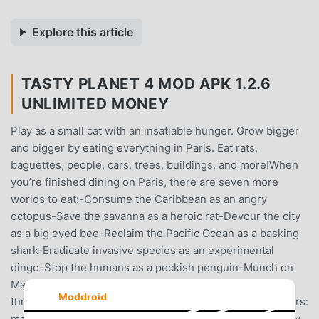
Explore this article
TASTY PLANET 4 MOD APK 1.2.6
UNLIMITED MONEY
Play as a small cat with an insatiable hunger. Grow bigger
and bigger by eating everything in Paris. Eat rats,
baguettes, people, cars, trees, buildings, and more!When
you’re finished dining on Paris, there are seven more
worlds to eat:-Consume the Caribbean as an angry
octopus-Save the savanna as a heroic rat-Devour the city
as a big eyed bee-Reclaim the Pacific Ocean as a basking
shark-Eradicate invasive species as an experimental
dingo-Stop the humans as a peckish penguin-Munch on
Mars as a ball of grey gooFor an extra challenge, play
Moddroid
through the worlds again using the eight bonus characters:
metal cat, moray eel, elephant, ladybug, killer whale, baby,