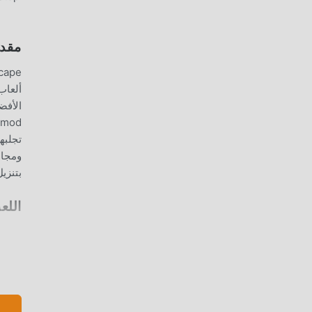
مقدمة R: ESCAPE
بتنزيل moddroid و
اللع
الألعاب action من جميع أنحاء العالم ، ماذا تنتظر ، انضم إلى moddroid و استمتع 