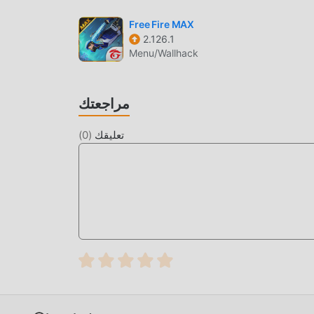
Escape 32 في حزمة تثبيت moddroid بنقرة واحدة ، وهناك المزيد من ألعاب mod الشائعة المجانية في انتظار لتلعب ، ماذا تنتظر ،
Free Fire MAX
2.126.1
Menu/Wallhack
مراجعتك
تعليقك
(
0
)