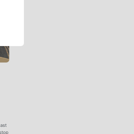
last
stop