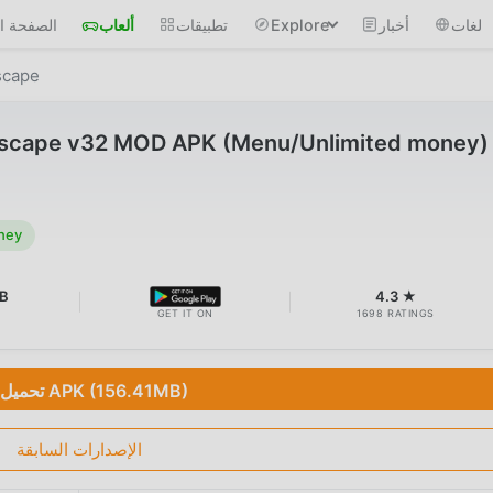
لغات
أخبار
Explore
تطبيقات
ألعاب
الصفحة ال
scape
Escape v32 MOD APK (Menu/Unlimited money)
ney
MB
4.3 ★
GET IT ON
1698 RATINGS
تحميل APK (156.41MB)
الإصدارات السابقة