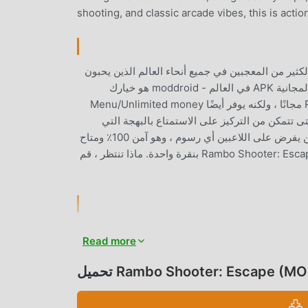
shooting, and classic arcade vibes, this is actio
لعبة شائعة جدًا action مؤخرًا ، اكتسبت الكثير من المعجبين في جميع أنحاء العالم الذين يحبون
ألعاب action. إذا كنت ترغب في تنزيل هذه اللعبة ، كأكبر موقع لتنزيل الألعاب المجانية APK في العالم - moddroid هو خيارك
الأفضل. لا يوفر لك moddroid أحدث إصدار من Rambo Shooter: Escape 32 مجانًا ، ولكنه يوفر أيضًا Menu/Unlimited money
حتى تتمكن من التركيز على الاستمتاع بالبهجة التي
تجلبها اللعبة نفسها. يعد moddroid بأن أي Rambo Shooter: Escape mod لن يفرض على اللاعبين أي رسوم ، وهو آمن 100٪ ومتاح
ومجاني للتثبيت. فقط قم بتنزيل عميل moddroid ، يمكنك تنزيل وتثبيت Rambo Shooter: Escape 32 بنقرة واحدة. ماذا تنتظر ، قم
بة شائعة action ، ساعدته طريقة اللعب الفريدة في كسب عدد كبير من المعجبين حول العالم.
Read more
تقليدية action ، في Rambo Shooter: Escape ، ما عليك سوى متابعة البرنامج التعليمي للمبتدئين ، بحيث
يمكنك بسهولة بدء اللعبة بأكملها والاستمتاع بالبهجة التي توفرها فئة الألعاب الكلاسيكية action الألعاب Rambo Shooter: Escape
Rambo Shooter: Escape (MOD,)
32. في الوقت نفسه ، قامت moddroid ببناء منصة خاصة لعشاق الألعاب action ، مما يتيح لك التواصل والمشاركة مع جميع عشاق