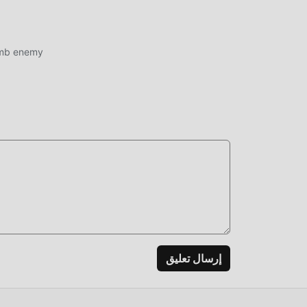
قم بتن
umb enemy
إرسال تعليق