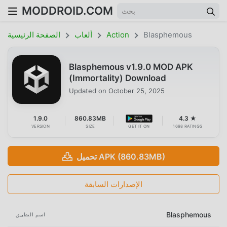
MODDROID.COM
Blasphemous
Action
ألعاب
الصفحة الرئيسية
Blasphemous v1.9.0 MOD APK
(Immortality) Download
Updated on
October 25, 2025
1.9.0
860.83MB
4.3 ★
VERSION
SIZE
GET IT ON
1698 RATINGS
تحميل APK (860.83MB)
الإصدارات السابقة
Blasphemous
اسم التطبيق