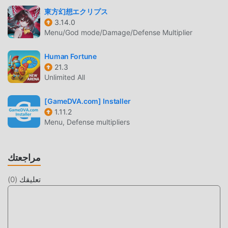
appropriate for all ages, or may not be appropriate for
東方幻想エクリプス
viewing at work: Some Nudity or Sexual Content, Frequent
3.14.0
Violence or Gore, General Mature Content.
Menu/God mode/Damage/Defense Multiplier
مقدمة BLASPHEMOUS
Human Fortune
21.3
Blasphemous باعتبارها لعبة شائعة جدًا action مؤخرًا ، اكتسبت
Unlimited All
الكثير من المعجبين في جميع أنحاء العالم الذين يحبون ألعاب
action. إذا كنت ترغب في تنزيل هذه اللعبة ، كأكبر موقع لتنزيل
[GameDVA.com] Installer
الألعاب المجانية APK في العالم - moddroid هو خيارك الأفضل. لا
1.11.2
Menu, Defense multipliers
يوفر لك moddroid أحدث إصدار من Blasphemous 1.9.0 مجانًا ،
ولكنه يوفر أيضًا Immortality mod مجانًا ، مما يساعدك على حفظ
المهام الميكانيكية المتكررة في اللعبة ، حتى تتمكن من التركيز على
مراجعتك
الاستمتاع بالبهجة التي تجلبها اللعبة نفسها. يعد moddroid بأن أي
Blasphemous mod لن يفرض على اللاعبين أي رسوم ، وهو آمن
تعليقك
(
0
)
100٪ ومتاح ومجاني للتثبيت. فقط قم بتنزيل عميل moddroid ،
يمكنك تنزيل وتثبيت Blasphemous 1.9.0 بنقرة واحدة. ماذا تنتظر ،
قم بتنزيل moddroid والعب!