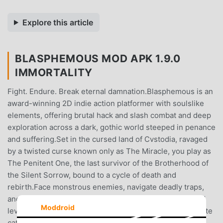
Explore this article
BLASPHEMOUS MOD APK 1.9.0
IMMORTALITY
Fight. Endure. Break eternal damnation.Blasphemous is an
award-winning 2D indie action platformer with soulslike
elements, offering brutal hack and slash combat and deep
exploration across a dark, gothic world steeped in penance
and suffering.Set in the cursed land of Cvstodia, ravaged
by a twisted curse known only as The Miracle, you play as
The Penitent One, the last survivor of the Brotherhood of
the Silent Sorrow, bound to a cycle of death and
rebirth.Face monstrous enemies, navigate deadly traps,
and uncover hidden secrets in pixel perfect handcrafted
Moddroid
levels. As you fight for redemption, you'll explore desolate
cathedrals, forsaken wastelands, and blood-soaked