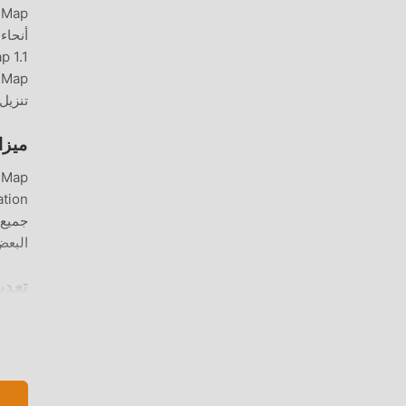
تنزيل وتثبيت Wiki Map 1.1 بنقر
ميزا
البعض
تعدي
لا يوفر moddroid النسخة ا