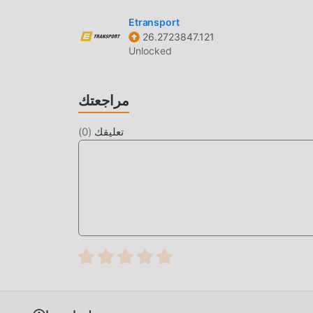
Etransport
26.2723847.121
Unlocked
مراجعتك
تعليقك
(
0
)