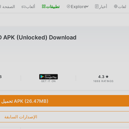
لغات
أخبار
Explore
تطبيقات
ألعاب
الصفحة ال
D APK (Unlocked) Download
B
4.3 ★
GET IT ON
1698 RATINGS
تحميل APK (26.47MB)
الإصدارات السابقة