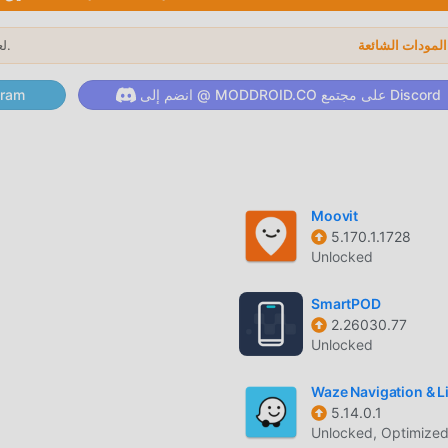
واحدة ، ثم استمتع بالراحة التي يوفرها Wiki Map!
لعام 2026.
→
ميل الان
انضم إلى @ MODDROID.CO على مجتمع Discord
انضم إلى @ ID.CO
ة المجانية التي تنتظر عليك أن تلعب ، ماذا تنتظر ، قم بتنزيله الآن!
Moovit
5.170.1.1728
Unlocked
SmartPOD
2.26030.77
Unlocked
Waze Navigation & Li
5.14.0.1
Unlocked, Optimize