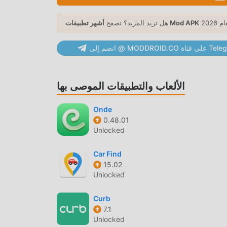
أشهر تطبيقات Mod APK
هل تريد المزيد؟ تصفح
MODDRO على قناة Telegram
ما عليك سوى النقر فوق زر التنزيل لتثبيت تطبيق moddroid ، ويمكنك تنزيل الإصدار المجاني مباشرة Wiki Map 1.1 في حزمة تثبيت
الألعاب والتطبيقات الموصى بها
Onde
0.48.01
Unlocked
Car Find
15.02
Unlocked
Curb
7.1
Unlocked