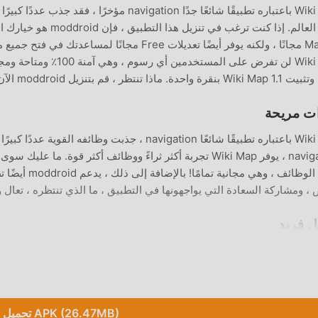
ة واحدة. ماذا تنتظر ، قم بتنزيل moddroid الآن!
ت مريحة
Wiki Map باعتباره تطبيقًا شائعًا navigation ، جذبت و
 ، ومشاركة السعادة التي يواجهونها في التطبيق ، ما الذي تنتظره ، تعال وق
ل فريد
لأصلية فقط
تحميل APK (26.47MB)