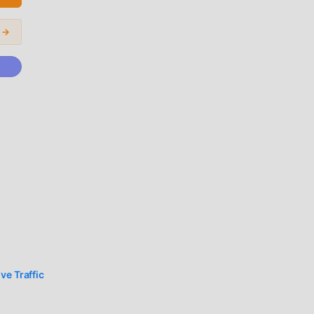
بنقرة 
المودات الشائعة 
التح
moddroid بنقرة واحدة ، وهناك المزيد من تطبيقات mod الشائع
ve Traffic
d