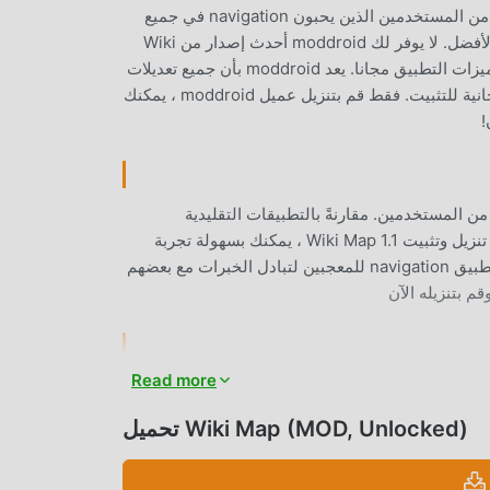
Wiki Map باعتباره تطبيقًا شائعًا جدًا navigation مؤخرًا ، فقد جذب عددًا كبيرًا من المستخدمين الذين يحبون navigation في جميع
أنحاء العالم. إذا كنت ترغب في تنزيل هذا التطبيق ، فإن moddroid هو خيارك الأفضل. لا يوفر لك moddroid أحدث إصدار من Wiki
Map 1.1 مجانًا ، ولكنه يوفر أيضًا تعديلات Free مجانًا لمساعدتك في فتح جميع ميزات التطبيق مجانا. يعد moddroid بأن جميع تعديلات
Wiki Map لن تفرض على المستخدمين أي رسوم ، وهي آمنة 100٪ ومتاحة ومجانية للتثبيت. فقط قم بتنزيل عميل moddroid ، يمكنك
ظائفه القوية عددًا كبيرًا من المستخدمين. مقارنةً بالتطبيقات التقليدية
navigation ، يوفر Wiki Map تجربة أكثر ثراءً ووظائف أكثر قوة. ما عليك سوى تنزيل وتثبيت Wiki Map 1.1 ، يمكنك بسهولة تجربة
جميع الوظائف ، وهي مجانية تمامًا! بالإضافة إلى ذلك ، يدعم moddroid أيضًا تطبيق navigation للمعجبين لتبادل الخبرات مع بعضهم
م بتنزيله الآن
Read more
تحميل Wiki Map (MOD, Unlocked)
انWiki Map 1.1 مجاني تمامًا ، ولكنه يرفق أيضًا إصدار التعديل ، مما يوفر لك وظائف Free مجانًا ، يمكنك تجربة أعلى مستوى من
التطبيق Wiki Map 1.1 مع أكثر الوظائف اكتمالا. علاوة على ذلك ، تمت مصادقة جميع التعديلات يدويًا بواسطة moddroid ، فهي
مجانية ومتاحة بنسبة 100٪. الآن ، ما عليك سوى تنزيل moddroid إلى العميل ، يمكنك تنزيل وتثبيت Freeاصدار التعديل Wiki Map 1.1