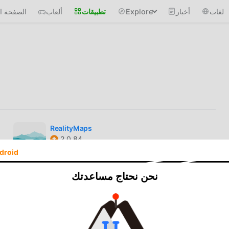
لغات
أخبار
Explore
تطبيقات
ألعاب
الصفحة ال
RealityMaps
2.0.84
Unlocked
droid
Bikemap
نحن نحتاج مساعدتك
21.8.0
Unlocked
Circuit
3.67.0