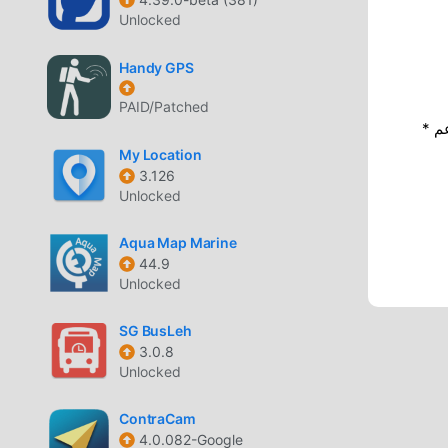
Unlocked
Handy GPS
PAID/Patched
* إذا كنت ترغب في دعم Moddroid ، فالرجاء دعمنا عن طريق إيقاف تشغيل مانع
My Location
3.126
Unlocked
Aqua Map Marine
44.9
Unlocked
SG BusLeh
3.0.8
Unlocked
ContraCam
4.0.082-Google