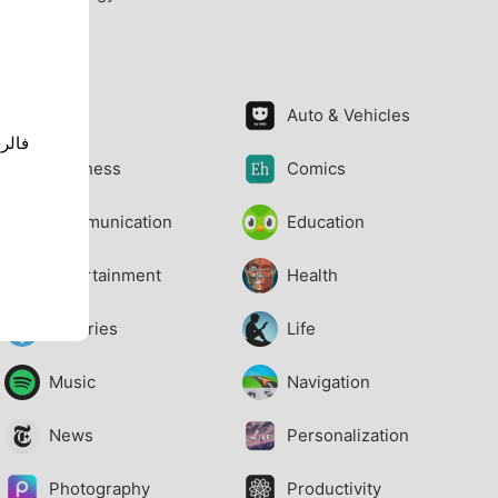
تطبيقات
Art
Auto & Vehicles
Business
Comics
Communication
Education
Entertainment
Health
Libraries
Life
Music
Navigation
News
Personalization
Photography
Productivity