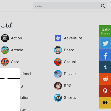
ألعاب
10.6M
Shares
Action
Adventure
Arcade
Board
Card
Casual
Educational
Puzzle
Racing
RPG
Simulation
Sports
Strategy