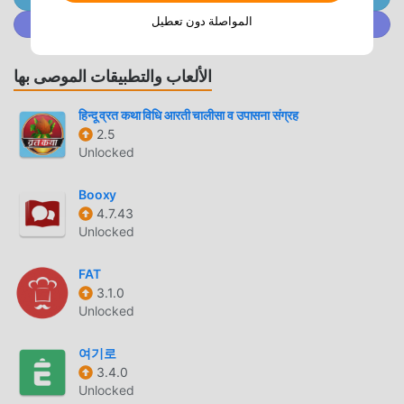
myFICO باعتباره تطبيقًا شائعًا جدًا life مؤخرًا ، فقد جذب عددًا كبيرًا
المواصلة دون تعطيل
انضم إلى @ MODDROID.CO على مجتمع Discord
من المستخدمين الذين يحبون life في جميع أنحاء العالم. إذا كنت
ترغب في تنزيل هذا التطبيق ، فإن moddroid هو خيارك الأفضل. لا
الألعاب والتطبيقات الموصى بها
يوفر لك moddroid أحدث إصدار من myFICO 4.0.11.1 مجانًا ، ولكنه
يوفر أيضًا تعديلات Free مجانًا لمساعدتك في فتح جميع ميزات
हिन्दू व्रत कथा विधि आरती चालीसा व उपासना संग्रह
التطبيق مجانا. يعد moddroid بأن جميع تعديلات myFICO لن تفرض
2.5
على المستخدمين أي رسوم ، وهي آمنة 100٪ ومتاحة ومجانية
Unlocked
للتثبيت. فقط قم بتنزيل عميل moddroid ، يمكنك تنزيل وتثبيت
myFICO 4.0.11.1 بنقرة واحدة. ماذا تنتظر ، قم بتنزيل moddroid
Booxy
الآن!
4.7.43
Unlocked
ميزات مريحة
FAT
myFICO باعتباره تطبيقًا شائعًا life ، جذبت وظائفه القوية عددًا كبيرًا
3.1.0
من المستخدمين. مقارنةً بالتطبيقات التقليدية life ، يوفر myFICO
Unlocked
تجربة أكثر ثراءً ووظائف أكثر قوة. ما عليك سوى تنزيل وتثبيت
myFICO 4.0.11.1 ، يمكنك بسهولة تجربة جميع الوظائف ، وهي
여기로
مجانية تمامًا! بالإضافة إلى ذلك ، يدعم moddroid أيضًا تطبيق life
3.4.0
Unlocked
للمعجبين لتبادل الخبرات مع بعضهم البعض ، ومشاركة السعادة التي