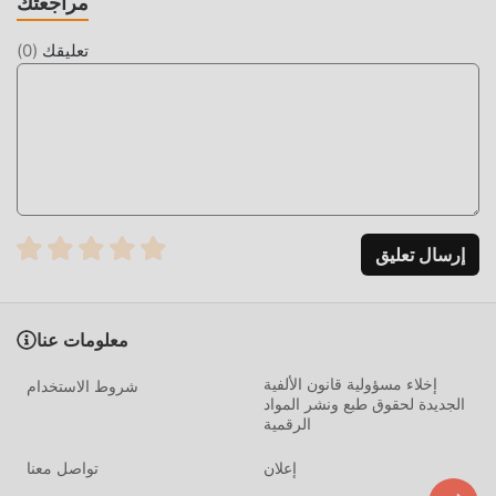
مراجعتك
Dictionary!
تعليقك
(
0
)
التحميل الان
ما عليك سوى النقر فوق زر التنزيل لتثبيت تطبيق moddroid ،
ويمكنك تنزيل الإصدار المجاني مباشرة Merriam-Webster
Dictionary 5.6.1 في حزمة تثبيت moddroid بنقرة واحدة ، وهناك
المزيد من تطبيقات mod الشائعة المجانية التي تنتظر عليك أن تلعب
، ماذا تنتظر ، قم بتنزيله الآن!
إرسال تعليق
معلومات عنا
إخلاء مسؤولية قانون الألفية
شروط الاستخدام
الجديدة لحقوق طبع ونشر المواد
الرقمية
إعلان
تواصل معنا