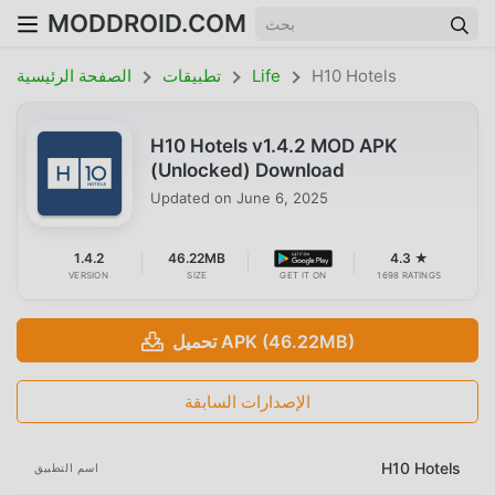
MODDROID.COM
H10 Hotels
Life
تطبيقات
الصفحة الرئيسية
H10 Hotels v1.4.2 MOD APK
(Unlocked) Download
Updated on
June 6, 2025
1.4.2
46.22MB
4.3 ★
VERSION
SIZE
GET IT ON
1698 RATINGS
تحميل APK (46.22MB)
الإصدارات السابقة
H10 Hotels
اسم التطبيق