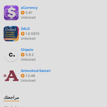
mod الشائعة المجانية التي تنتظر عليك أن تلعب ، ماذا تنتظر ، قم
بتنزيله الآن!
aCurrency
5.61
Unlocked
OALD
1.0.5970
Unlocked
Chipolo
5.9.2
Unlocked
Avtovokzal Samari
1.2.48
Unlocked
مراجعتك