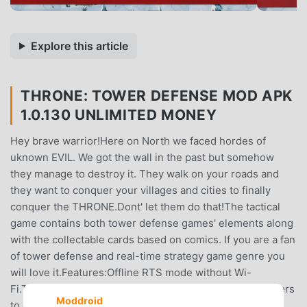
Explore this article
THRONE: TOWER DEFENSE MOD APK
1.0.130 UNLIMITED MONEY
Hey brave warrior!Here on North we faced hordes of
uknown EVIL. We got the wall in the past but somehow
they manage to destroy it. They walk on your roads and
they want to conquer your villages and cities to finally
conquer the THRONE.Dont' let them do that!The tactical
game contains both tower defense games' elements along
with the collectable cards based on comics. If you are a fan
of tower defense and real-time strategy game genre you
will love it.Features:Offline RTS mode without Wi-
Fi.Towers and turrets are represented as warriors, archers
Moddroid
to defend your throne.30 fantasy levels.Creeps, goblins