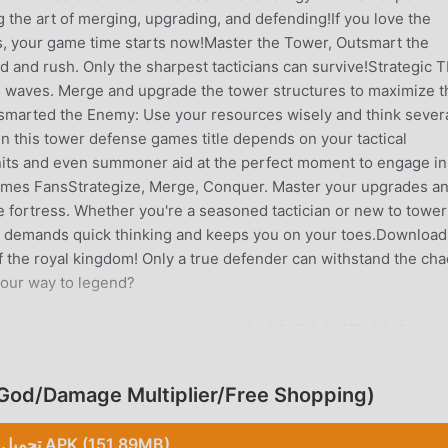
g the art of merging, upgrading, and defending!If you love the
s, your game time starts now!Master the Tower, Outsmart the
d and rush. Only the sharpest tacticians can survive!Strategic 
s waves. Merge and upgrade the tower structures to maximize t
smarted the Enemy: Use your resources wisely and think sever
n this tower defense games title depends on your tactical
its and even summoner aid at the perfect moment to engage in
 Games FansStrategize, Merge, Conquer. Master your upgrades a
le fortress. Whether you're a seasoned tactician or new to tower
t demands quick thinking and keeps you on your toes.Download
f the royal kingdom! Only a true defender can withstand the ch
 your way to legend?
LUCKY SUR
Lucky Survival باعتبارها لعبة شائعة جدًا gy
تحميل d/Damage Multiplier/Free Shopping
Shopping mod مجانًا ، مما يساعدك على حفظ المهام الميكانيكية المتك
تحميل APK (151.89MB)