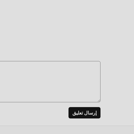
السعادة الت
تعدي
ومتعة
إعادة
بسهول
التح
قم بتن
إرسال تعليق