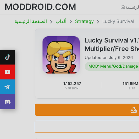
MODDROID.COM
رئيسية
Lucky Survival
Strategy
ألعاب
الصفحة الرئيسية
Lucky Survival 
Multiplier/Free S
Updated on
July 6, 2026
MOD: Menu/God/Damage Mu
1.152.257
151.89M
VERSION
SIZE