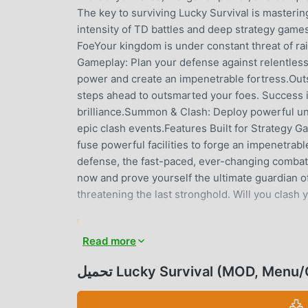
The key to surviving Lucky Survival is masterin
intensity of TD battles and deep strategy game
FoeYour kingdom is under constant threat of rai
Gameplay: Plan your defense against relentles
power and create an impenetrable fortress.Out
steps ahead to outsmarted your foes. Success i
brilliance.Summon & Clash: Deploy powerful un
epic clash events.Features Built for Strategy
fuse powerful facilities to forge an impenetrab
defense, the fast-paced, ever-changing comba
now and prove yourself the ultimate guardian o
threatening the last stronghold. Will you clash
Read more
strate مؤخرًا ، اكتسبت الكثير من المعجبين في جميع أنحاء العالم الذين يحبون ألعاب
strategy. إذا كنت ترغب في تنزيل هذه اللعبة ، كأكبر موقع لتنزيل الألعاب المجانية APK في العالم - moddroid هو خيارك الأفضل. لا
Lucky Survival (MOD, Menu/Go)
يوفر لك moddroid أحدث إصدار من Lucky Survival 1.152.257 مجانًا ، ولكنه يوفر أيضًا Menu/God/Damage Multiplier/Free
ررة في اللعبة ، حتى تتمكن من التركيز على الاستمتاع