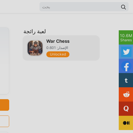
لعبة رائجة
10.6M
Shares
War Chess
الإصدار: 0.601
Unlocked