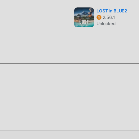
ي جلبتها Lucky Survival 1.152.257
LOST in BLUE2
ل فريد
2.56.1
Unlocked
تتطلب اللعبة التقليدية strategy من المستخدمين قضاء الكثير 
 في اللعبة ، ولكن في نفس الوقت ، فإن عملية التراكم حتمًا يجعل الناس ي
 كتابة هذا الموقف. هنا ، لا تحتاج إلى إنفاق معظم طاقتك وتكرار ""الترا
ة على حذف هذه العملية ، مما يساعدك على التركيز على الاستمتاع بمتعة 
ميل الان
زيله الآن!