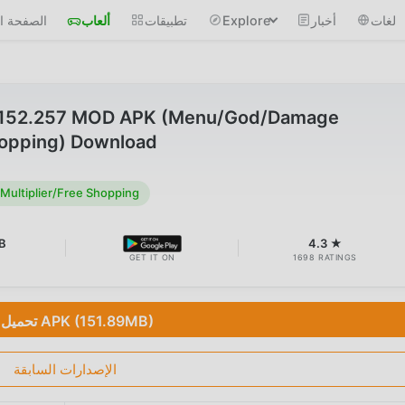
لغات
أخبار
Explore
تطبيقات
ألعاب
الصفحة ال
v1.152.257 MOD APK (Menu/God/Damage
hopping) Download
ltiplier/Free Shopping
B
4.3 ★
GET IT ON
1698 RATINGS
تحميل APK (151.89MB)
الإصدارات السابقة