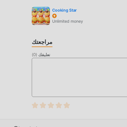
Cooking Star
Unlimited money
من الوقت لتجميع ثروتهم / قدرتهم / مهاراتهم في اللعبة ، وهي ميزة
شعرون بالتعب ، ولكن الآن ، أدى ظهور التعديلات إلى
كم"" الممل بعض الشيء. يمكن أن تساعدك التعديلات
مراجعتك
اللعبة نفسها
تعليقك
(
0
)
ما عليك سوى النقر فوق زر التنزيل لتثبيت تطبيق moddroid ، ويمكنك تنزيل إصدار التعديل المجاني مباشرة Lucky Survival
1.152.257 في حزمة تثبيت moddroid بنقرة واحدة ، وهناك المزيد من ألعاب mod الشائعة المجانية في انتظار لتلعب ، ماذا تنتظر ،