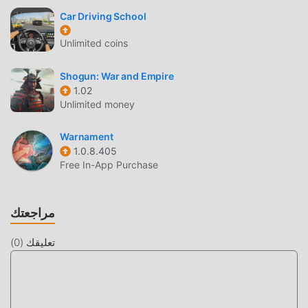
أيضًا Free mod مجانًا ، مما يساعدك على حفظ المهام الميكانيكية
Car Driving School
المتكررة في اللعبة ، حتى تتمكن من التركيز على الاستمتاع بالبهجة
Unlimited coins
التي تجلبها اللعبة نفسها. يعد moddroid بأن أي Fate War mod لن
يفرض على اللاعبين أي رسوم ، وهو آمن 100٪ ومتاح ومجاني
Shogun: War and Empire
للتثبيت. فقط قم بتنزيل عميل moddroid ، يمكنك تنزيل وتثبيت
1.02
Fate War 1.1.55 بنقرة واحدة. ماذا تنتظر ، قم بتنزيل moddroid
Unlimited money
والعب!
Warnament
اللعب الفريد
1.0.8.405
Free In-App Purchase
Fate War باعتبارها لعبة شائعة strategy ، ساعدته طريقة اللعب
الفريدة في كسب عدد كبير من المعجبين حول العالم. على عكس
الألعاب التقليدية strategy ، في Fate War ، ما عليك سوى متابعة
مراجعتك
البرنامج التعليمي للمبتدئين ، بحيث يمكنك بسهولة بدء اللعبة بأكملها
والاستمتاع بالبهجة التي توفرها فئة الألعاب الكلاسيكية strategy
تعليقك
(
0
)
الألعاب Fate War 1.1.55. في الوقت نفسه ، قامت moddroid ببناء
منصة خاصة لعشاق الألعاب strategy ، مما يتيح لك التواصل
والمشاركة مع جميع عشاق الألعاب strategy من جميع أنحاء العالم ،
ماذا تنتظر ، انضم إلى moddroid و استمتع بلعبة strategy مع كل