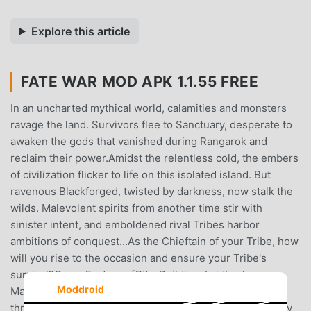
Explore this article
FATE WAR MOD APK 1.1.55 FREE
In an uncharted mythical world, calamities and monsters
ravage the land. Survivors flee to Sanctuary, desperate to
awaken the gods that vanished during Rangarok and
reclaim their power.Amidst the relentless cold, the embers
of civilization flicker to life on this isolated island. But
ravenous Blackforged, twisted by darkness, now stalk the
wilds. Malevolent spirits from another time stir with
sinister intent, and emboldened rival Tribes harbor
ambitions of conquest...As the Chieftain of your Tribe, how
will you rise to the occasion and ensure your Tribe's
survival?Game Features:[City-Building, Laidback
Moddroid
Management]Intuitive Simulation Gameplay: Build a
thriving settlement of your own on a remote island. Easily