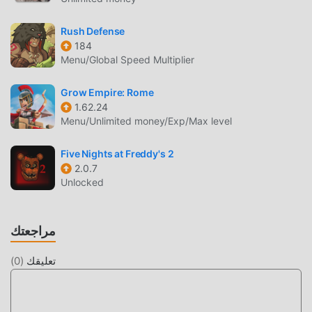
strategy ، مما يتيح لك التواصل والمشاركة مع جميع عشاق الألعاب
strategy من جميع أنحاء العالم ، ماذا تنتظر ، انضم إلى moddroid و
Rush Defense
استمتع بلعبة strategy مع كل الشركاء العالميين سعداء
184
Menu/Global Speed Multiplier
شاشة جميلة
Grow Empire: Rome
مثل الألعاب التقليدية strategy ، تتميز Coach Bus Simulator
1.62.24
بأسلوب فني فريد ، كما أن رسوماتها وخرائطها وشخصياتها عالية
Menu/Unlimited money/Exp/Max level
الجودة تجعل Coach Bus Simulator جذبت الكثير من strategy
معجبين ، وبالمقارنة مع فئة الألعاب التقليدية strategy ، اعتمدت
Five Nights at Freddy's 2
Coach Bus Simulator 1.1.10 محركًا افتراضيًا محدثًا وأجرى ترقيات
2.0.7
Unlocked
جريئة. مع المزيد من التكنولوجيا المتقدمة ، تم تحسين تجربة الشاشة
للعبة بشكل كبير. مع الاحتفاظ بالنمط الأصلي strategy ، فإن الحد
الأقصى يعزز التجربة الحسية للمستخدم ، وهناك العديد من الأنواع
مراجعتك
المختلفة من الهواتف المحمولة apk ذات القدرة على التكيف
الممتازة ، مما يضمن أن جميع عشاق اللعبة strategy يمكنهم
تعليقك
(
0
)
الاستمتاع تمامًا السعادة التي جلبتها Coach Bus Simulator 1.1.10
تعديل فريد