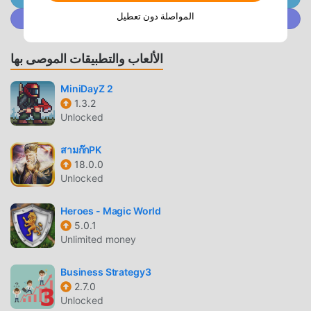
الألعاب التقليدية strategy ، في Bee Farm ، ما عليك سوى متابعة
المواصلة دون تعطيل
انضم إلى @ MODDROID.CO على مجتمع Discord
البرنامج التعليمي للمبتدئين ، بحيث يمكنك بسهولة بدء اللعبة بأكملها
والاستمتاع بالبهجة التي توفرها فئة الألعاب الكلاسيكية strategy
الألعاب Bee Farm 1.1.0. في الوقت نفسه ، قامت moddroid ببناء
الألعاب والتطبيقات الموصى بها
منصة خاصة لعشاق الألعاب strategy ، مما يتيح لك التواصل
والمشاركة مع جميع عشاق الألعاب strategy من جميع أنحاء العالم ،
MiniDayZ 2
1.3.2
ماذا تنتظر ، انضم إلى moddroid و استمتع بلعبة strategy مع كل
Unlocked
الشركاء العالميين سعداء
สามก๊กPK
شاشة جميلة
18.0.0
Unlocked
مثل الألعاب التقليدية strategy ، تتميز Bee Farm بأسلوب فني
فريد ، كما أن رسوماتها وخرائطها وشخصياتها عالية الجودة تجعل
Heroes - Magic World
Bee Farm جذبت الكثير من strategy معجبين ، وبالمقارنة مع فئة
5.0.1
الألعاب التقليدية strategy ، اعتمدت Bee Farm 1.1.0 محركًا
Unlimited money
افتراضيًا محدثًا وأجرى ترقيات جريئة. مع المزيد من التكنولوجيا
المتقدمة ، تم تحسين تجربة الشاشة للعبة بشكل كبير. مع الاحتفاظ
Business Strategy3
بالنمط الأصلي strategy ، فإن الحد الأقصى يعزز التجربة الحسية
2.7.0
للمستخدم ، وهناك العديد من الأنواع المختلفة من الهواتف المحمولة
Unlocked