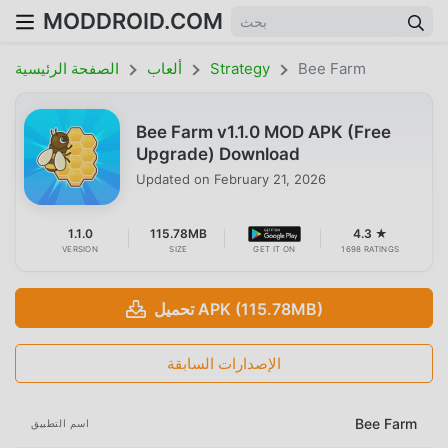
MODDROID.COM
Bee Farm
Strategy
ألعاب
الصفحة الرئيسية
Bee Farm v1.1.0 MOD APK (Free
Upgrade) Download
Updated on
February 21, 2026
1.1.0
115.78MB
4.3 ★
VERSION
SIZE
GET IT ON
1698 RATINGS
تحميل APK (115.78MB)
الإصدارات السابقة
Bee Farm
اسم التطبيق