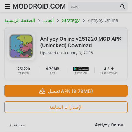
MODDROID.COM
Antiyoy Online
Strategy
ألعاب
الصفحة الرئيسية
Antiyoy Online v251220 MOD APK
(Unlocked) Download
Updated on
January 3, 2026
251220
9.79MB
4.3 ★
VERSION
SIZE
GET IT ON
1698 RATINGS
تحميل APK (9.79MB)
الإصدارات السابقة
Antiyoy Online
اسم التطبيق