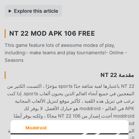
Explore this article
NT 22 MOD APK 106 FREE
This game feature lots of awesome modes of play,
including:- make teams and play tournaments!- Online -
Seasons
مقدمة NT 22
NT 22 باعتبارها لعبة شائعة جدًا sports مؤخرًا ، اكتسبت الكثير من
المعجبين في جميع أنحاء العالم الذين يحبون ألعاب sports. إذا كنت
ترغب في تنزيل هذه اللعبة ، كأكبر موقع لتنزيل الألعاب المجانية
APK في العالم - moddroid هو خيارك الأفضل. لا يوفر لك
moddroid أحدث إصدار من NT 22 106 مجانًا ، ولكنه يوفر أيضًا
Free mod مجانًا ، مما يساعدك على حفظ المهام الميكانيكية
Moddroid
المتكررة في اللعبة ، حتى تتمكن من التركيز على الاستمتاع بالبهجة
التي تجلبها اللعبة نفسها. يعد moddroid بأن أي NT 22 mod لن