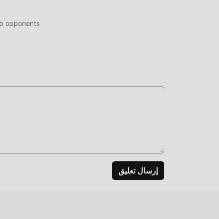
b opponents
ومتعة
إعادة
بسهول
التح
الآن!
إرسال تعليق