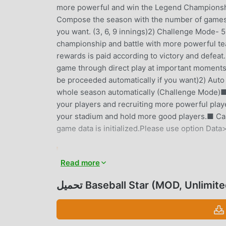
more powerful and win the Legend Champions
Compose the season with the number of games a
you want. (3, 6, 9 innings)2) Challenge Mode- 
championship and battle with more powerful tea
rewards is paid according to victory and defeat.
game through direct play at important moments.
be proceeded automatically if you want)2) Aut
whole season automatically (Challenge Mode)■
your players and recruiting more powerful play
your stadium and hold more good players.■ Ca
game data is initialized.Please use option Data
Read more
مؤخرًا ، اكتسبت الكثير من المعجبين في جميع أنحاء العالم الذين يحبون ألعاب
sports. إذا كنت ترغب في تنزيل هذه اللعبة ، كأكبر موقع لتنزيل الألعاب المجانية APK في العالم - moddroid هو خيارك الأفضل. لا
Baseball Star (MOD, Unlimited C)
يوفر لك moddroid أحدث إصدار من Baseball Star 1.7.9 مجانًا ، ولكنه يوفر أيضًا Unlimited Currency mod مجانًا ، مما يساعدك
ستمتاع بالبهجة التي تجلبها اللعبة نفسها. يعد
moddroid بأن أي Baseball Star mod لن يفرض على اللاعبين أي رسوم ، وهو آمن 100٪ ومتاح ومجاني للتثبيت. فقط قم بتنزيل