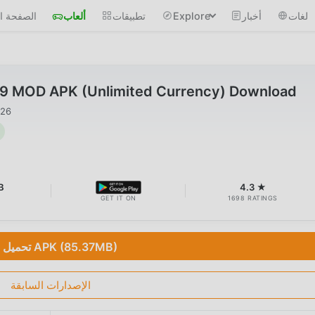
لغات
أخبار
Explore
تطبيقات
ألعاب
الصفحة ال
7.9 MOD APK (Unlimited Currency) Download
026
B
4.3 ★
GET IT ON
1698 RATINGS
تحميل APK (85.37MB)
الإصدارات السابقة