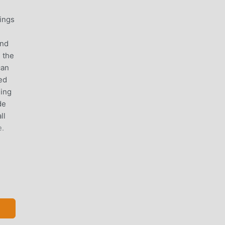
ings
and
 the
can
ed
ning
de
ll
e.
مقدمة  STAR
على ح