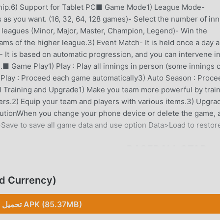
hip.6) Support for Tablet PC■ Game Mode1) League Mode-
s you want. (16, 32, 64, 128 games)- Select the number of inn
5 leagues (Minor, Major, Master, Champion, Legend)- Win the
ms of the higher league.3) Event Match- It is held once a day 
- It is based on automatic progression, and you can intervene in
■ Game Play1) Play : Play all innings in person (some innings 
o Play : Proceed each game automatically3) Auto Season : Proce
 Training and Upgrade1) Make you team more powerful by trai
ers.2) Equip your team and players with various items.3) Upgra
utionWhen you change your phone device or delete the game, a
>Save to save all game data and use option Data>Load to restor
BASEBALL
Baseball Star باعتبارها لعبة شائعة جدًا sports 
تحميل urrency
فظ المهام الميكانيكية المتكررة في اللعبة ، حتى تتمكن من التركيز على الا
تحميل APK (85.37MB)