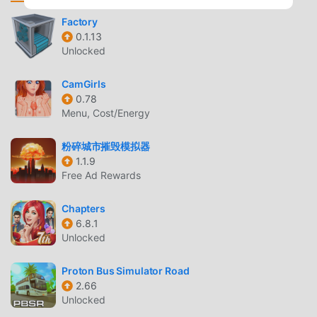
or inquiries EA may retire online features after 30 days'
notice posted on www.ea.com/service-updates. Do Not
Factory
0.1.13
Sell My Personal Information:
Unlocked
https://tos.ea.com/legalapp/WEBPRIVACYCA/US/en/PC/ By
installing this game, you consent to its installation and the
CamGirls
installation of any game updates or upgrades released
0.78
through your platform. You can turn off automatic updates
Menu, Cost/Energy
through your device settings, but if you do not update your
app, you may experience reduced functionality. Some
粉碎城市摧毁模拟器
updates and upgrades may change the way we record
1.1.9
usage data and metrics, or change data stored on your
Free Ad Rewards
device. Any changes will always be consistent with EA’s
Privacy and Cookie Policy. You can withdraw your consent
Chapters
6.8.1
at any time by removing or disabling this app, visiting
Unlocked
help.ea.com for assistance, or by contacting us at ATTN:
Privacy / Mobile Consent Withdrawal, Electronic Arts Inc.,
Proton Bus Simulator Road
209 Redwood Shores Pkwy, Redwood City, CA, USA.
2.66
Unlocked
مقدمة THE SIMS