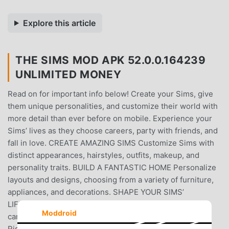
Explore this article
THE SIMS MOD APK 52.0.0.164239
UNLIMITED MONEY
Read on for important info below! Create your Sims, give
them unique personalities, and customize their world with
more detail than ever before on mobile. Experience your
Sims’ lives as they choose careers, party with friends, and
fall in love. CREATE AMAZING SIMS Customize Sims with
distinct appearances, hairstyles, outfits, makeup, and
personality traits. BUILD A FANTASTIC HOME Personalize
layouts and designs, choosing from a variety of furniture,
appliances, and decorations. SHAPE YOUR SIMS’
LIFESTYLE Guide the stories of your Sims’ lives from
Moddroid
careers and hobbies to relationships and families – even
Risky Actions! Start a family and pass down powerful