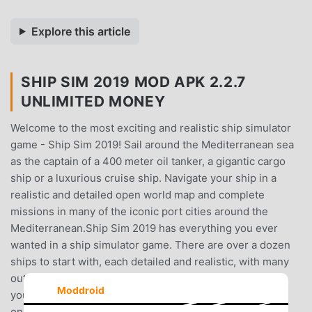
Explore this article
SHIP SIM 2019 MOD APK 2.2.7
UNLIMITED MONEY
Welcome to the most exciting and realistic ship simulator
game - Ship Sim 2019! Sail around the Mediterranean sea
as the captain of a 400 meter oil tanker, a gigantic cargo
ship or a luxurious cruise ship. Navigate your ship in a
realistic and detailed open world map and complete
missions in many of the iconic port cities around the
Mediterranean.Ship Sim 2019 has everything you ever
wanted in a ship simulator game. There are over a dozen
ships to start with, each detailed and realistic, with many
outside, interior and deck cameras. And the best part is:
Moddroid
you basically get 3 different boat simulator games in
one:Cruise ship simulator - there are many tourism hot-