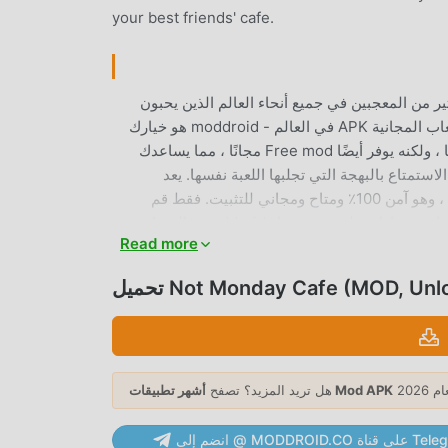
your best friends' cafe.
 جدًا simulation مؤخرًا ، اكتسبت الكثير من المعجبين في جميع أنحاء العالم الذين يحبون
ألعاب simulation. إذا كنت ترغب في تنزيل هذه اللعبة ، كأكبر موقع لتنزيل الألعاب المجانية APK في العالم - moddroid هو خيارك
الأفضل. لا يوفر لك moddroid أحدث إصدار من Not Monday Cafe 1.0.1 مجانًا ، ولكنه يوفر أيضًا Free mod مجانًا ، مما يساعدك
ستمتاع بالبهجة التي تجلبها اللعبة نفسها. يعد
moddroid بأن أي Not Monday Cafe mod لن يفرض على اللاعبين أي رسوم ، وهو آمن 100٪ ومتاح ومجاني للتثبيت. فقط قم
Read more
Not Monday Cafe (MOD, Unlocke)
simulatio ، ساعدته طريقة اللعب الفريدة في كسب عدد كبير من المعجبين حول العالم.
دية simulation ، في Not Monday Cafe ، ما عليك سوى متابعة البرنامج التعليمي للمبتدئين ، بحيث يمكنك
بسهولة بدء اللعبة بأكملها والاستمتاع بالبهجة التي توفرها فئة الألعاب الكلاسيكية simulation الألعاب Not Monday Cafe 1.0.1. في
وقت نفسه ، قامت moddroid ببناء منصة خاصة لعشاق الألعاب simulation ، مما يتيح لك التواصل والمشاركة مع جميع عشاق
أشهر تطبيقات Mod APK
هل تريد المزيد؟ تصفح
الألعاب simulation من جميع أنحاء العالم ، ماذا تنتظر ، انضم إلى moddroid و استمتع بلعبة simulation مع كل الشركاء العالميين
MODDRO على قناة Telegram