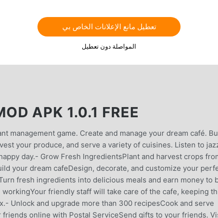
تعطيل مانع الإعلانات الخاص بي
المواصلة دون تعطيل
OD APK 1.0.1 FREE
urant management game. Create and manage your dream café. Bu
est your produce, and serve a variety of cuisines. Listen to jaz
a happy day.- Grow Fresh IngredientsPlant and harvest crops fro
 Build your dream cafeDesign, decorate, and customize your perf
Turn fresh ingredients into delicious meals and earn money to 
workingYour friendly staff will take care of the cafe, keeping t
lax.- Unlock and upgrade more than 300 recipesCook and serve
friends online with Postal ServiceSend gifts to your friends. Vi