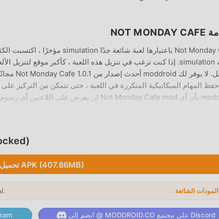
NOT MONDA
Not Monday Cafe باعتبارها لعبة شائعة
فظ المهام الميكانيكية المتكررة في اللعبة ، حتى تتمكن من التركيز على الا
Not Monday Cafe 1 بنقرة واحدة. ماذا تنتظر ، قم بتنزيل moddroid والعب!
ب الفريد
تحميل d
Not Monday Cafe باعتبارها لعبة شائعة n
على عكس الألعاب التقلي
تحميل APK (407.86MB)
ال
لعام 2026.
→
ء
انضم إلى @ MODDROID.CO على مجتمع Discord
انضم إلى @ ID.CO