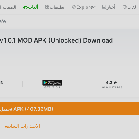
لغات
أخبار
Explore
تطبيقات
ألعاب
الصفحة ال
afe
v1.0.1 MOD APK (Unlocked) Download
MB
4.3 ★
GET IT ON
1698 RATINGS
تحميل APK (407.86MB)
الإصدارات السابقة