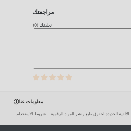
 في حزمة تثبيت moddroid بنقرة واحدة ، وهناك المزيد من ألعاب mod الشائعة المجانية في انتظار لتلعب ، ماذا تنتظر ، قم
مراجعتك
تعليقك
(
0
)
معلومات عنا
الألفية الجديدة لحقوق طبع ونشر المواد الرقمية
شروط الاستخدام