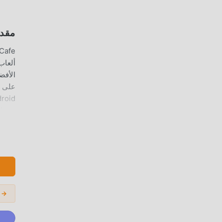
مقدمة Y CAFE
على ح
بتنزيل عميل moddroid ، يمكنك تنزيل وتثبيت .0.1
اللع
المودات الشائعة 
سعدا