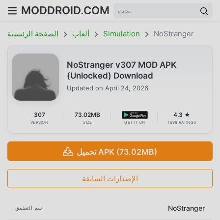
MODDROID.COM
NoStranger
Simulation
ألعاب
الصفحة الرئيسية
NoStranger v307 MOD APK
(Unlocked) Download
Updated on
April 24, 2026
307
73.02MB
4.3 ★
VERSION
SIZE
GET IT ON
1698 RATINGS
تحميل APK (73.02MB)
الإصدارات السابقة
NoStranger
اسم التطبيق