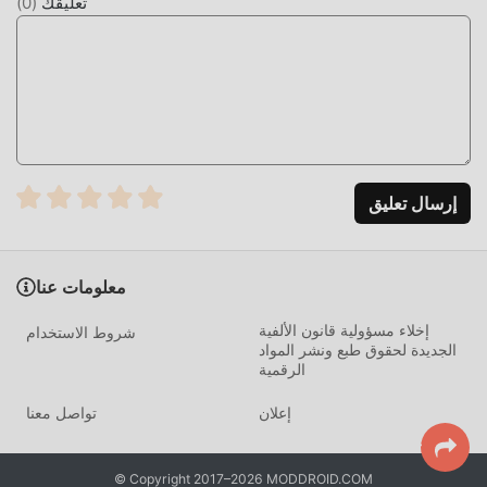
تعليقك
(
0
)
يجعل الناس يشعرون بالتعب ، ولكن الآن ، أدى ظهور التعديلات إلى
إعادة كتابة هذا الموقف. هنا ، لا تحتاج إلى إنفاق معظم طاقتك
وتكرار ""التراكم"" الممل بعض الشيء. يمكن أن تساعدك التعديلات
بسهولة على حذف هذه العملية ، مما يساعدك على التركيز على
الاستمتاع بمتعة اللعبة نفسها
التحميل الان
إرسال تعليق
ما عليك سوى النقر فوق زر التنزيل لتثبيت تطبيق moddroid ،
ويمكنك تنزيل إصدار التعديل المجاني مباشرة NoStranger 307 في
حزمة تثبيت moddroid بنقرة واحدة ، وهناك المزيد من ألعاب mod
معلومات عنا
الشائعة المجانية في انتظار لتلعب ، ماذا تنتظر ، قم بتنزيله الآن!
إخلاء مسؤولية قانون الألفية
شروط الاستخدام
الجديدة لحقوق طبع ونشر المواد
الرقمية
إعلان
تواصل معنا
© Copyright 2017–2026 MODDROID.COM