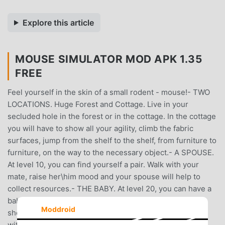
Explore this article
MOUSE SIMULATOR MOD APK 1.35
FREE
Feel yourself in the skin of a small rodent - mouse!- TWO
LOCATIONS. Huge Forest and Cottage. Live in your
secluded hole in the forest or in the cottage. In the cottage
you will have to show all your agility, climb the fabric
surfaces, jump from the shelf to the shelf, from furniture to
furniture, on the way to the necessary object.- A SPOUSE.
At level 10, you can find yourself a pair. Walk with your
mate, raise her\him mood and your spouse will help to
collect resources.- THE BABY. At level 20, you can have a
baby. Feed it up, and then teach an independent life,
Moddroid
showing how this world works. After which he will stay
with you for some time, and then go to create his own