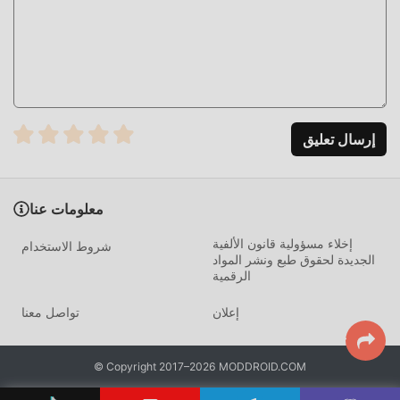
التحميل الان
ما عليك سوى النقر فوق زر التنزيل لتثبيت تطبيق moddroid ،
ويمكنك تنزيل إصدار التعديل المجاني مباشرة Kuma Sushi Bar
1.5.5 في حزمة تثبيت moddroid بنقرة واحدة ، وهناك المزيد من
ألعاب mod الشائعة المجانية في انتظار لتلعب ، ماذا تنتظر ، قم
إرسال تعليق
بتنزيله الآن!
معلومات عنا
إخلاء مسؤولية قانون الألفية
شروط الاستخدام
الجديدة لحقوق طبع ونشر المواد
الرقمية
إعلان
تواصل معنا
© Copyright 2017–2026 MODDROID.COM