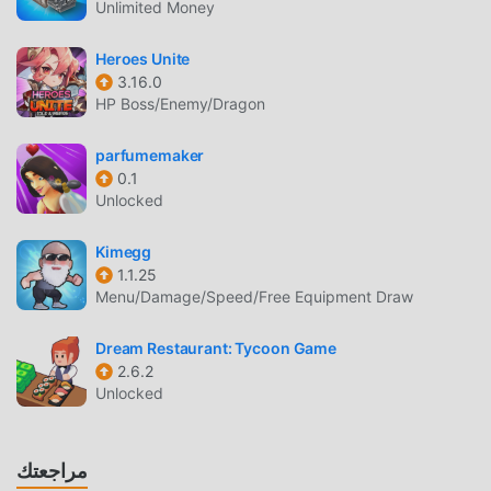
Unlimited Money
الألعاب الكلاسيكية simulation الألعاب Idle Kingdom Clicker
0.12.8.1. في الوقت نفسه ، قامت moddroid ببناء منصة خاصة
Heroes Unite
لعشاق الألعاب simulation ، مما يتيح لك التواصل والمشاركة مع
3.16.0
جميع عشاق الألعاب simulation من جميع أنحاء العالم ، ماذا تنتظر ،
HP Boss/Enemy/Dragon
انضم إلى moddroid و استمتع بلعبة simulation مع كل الشركاء
العالميين سعداء
parfumemaker
0.1
شاشة جميلة
Unlocked
مثل الألعاب التقليدية simulation ، تتميز Idle Kingdom Clicker
Kimegg
بأسلوب فني فريد ، كما أن رسوماتها وخرائطها وشخصياتها عالية
1.1.25
الجودة تجعل Idle Kingdom Clicker جذبت الكثير من simulation
Menu/Damage/Speed/Free Equipment Draw
معجبين ، وبالمقارنة مع فئة الألعاب التقليدية simulation ، اعتمدت
Idle Kingdom Clicker 0.12.8.1 محركًا افتراضيًا محدثًا وأجرى
Dream Restaurant: Tycoon Game
ترقيات جريئة. مع المزيد من التكنولوجيا المتقدمة ، تم تحسين تجربة
2.6.2
Unlocked
الشاشة للعبة بشكل كبير. مع الاحتفاظ بالنمط الأصلي simulation ،
فإن الحد الأقصى يعزز التجربة الحسية للمستخدم ، وهناك العديد من
الأنواع المختلفة من الهواتف المحمولة apk ذات القدرة على التكيف
مراجعتك
الممتازة ، مما يضمن أن جميع عشاق اللعبة simulation يمكنهم