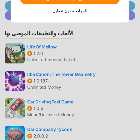
ألعاب simulation. إذا كنت ترغب في تنزيل هذه اللعبة ، كأكبر موقع
انضم إلى @ MODDROID.CO على قناة Telegram
المواصلة دون تعطيل
لتنزيل الألعاب المجانية APK في العالم - moddroid هو خيارك
انضم إلى @ MODDROID.CO على مجتمع Discord
الأفضل. لا يوفر لك moddroid أحدث إصدار من Idle Kingdom
Clicker 0.12.8.1 مجانًا ، ولكنه يوفر أيضًا Free mod مجانًا ، مما
الألعاب والتطبيقات الموصى بها
يساعدك على حفظ المهام الميكانيكية المتكررة في اللعبة ، حتى
تتمكن من التركيز على الاستمتاع بالبهجة التي تجلبها اللعبة نفسها.
Life Of Mellow
يعد moddroid بأن أي Idle Kingdom Clicker mod لن يفرض على
1.2.0
اللاعبين أي رسوم ، وهو آمن 100٪ ومتاح ومجاني للتثبيت. فقط قم
Unlimited money, tickets
بتنزيل عميل moddroid ، يمكنك تنزيل وتثبيت Idle Kingdom
Clicker 0.12.8.1 بنقرة واحدة. ماذا تنتظر ، قم بتنزيل moddroid
Idle Canon: The Tower Geometry
والعب!
1.0.187
Unlimited Money
اللعب الفريد
Car Driving Taxi Game
Idle Kingdom Clicker باعتبارها لعبة شائعة simulation ، ساعدته
1.0.5
طريقة اللعب الفريدة في كسب عدد كبير من المعجبين حول العالم.
Menu/Unlimited Money
على عكس الألعاب التقليدية simulation ، في Idle Kingdom
Clicker ، ما عليك سوى متابعة البرنامج التعليمي للمبتدئين ، بحيث
Car Company Tycoon
2.0.0.2
يمكنك بسهولة بدء اللعبة بأكملها والاستمتاع بالبهجة التي توفرها فئة