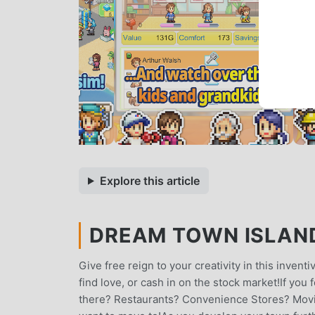
Explore this article
DREAM TOWN ISLAND
Give free reign to your creativity in this inven
find love, or cash in on the stock market!If yo
there? Restaurants? Convenience Stores? Movie