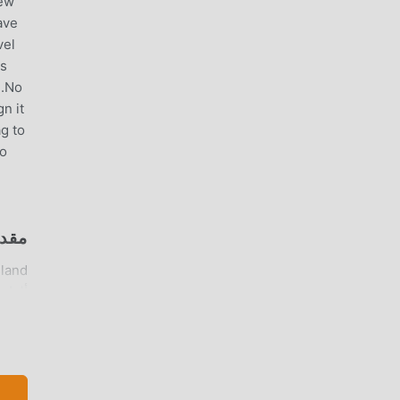
new
ave
vel
ts
d.No
n it
ag to
to
مقدمة  ISLAND
على ح
بتنزيل عميل moddroid ، يمكنك تنزيل وتثبيت .4.8