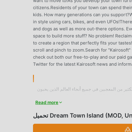
want to move to!As you develop your town furthe
citizens.Residents of your town can spend their
kids. How many generations can you support?Wal
in style using cars, bikes, and even UFOs!There's
and dogs as well as more out-there options. E
space to build more stuff? No problem! Reclaim l
to create a region that perfectly fits your tast
scroll and pinch to zoom.Search for "Kairosoft" t
check out both our free-to-play and our paid g
Twitter for the latest Kairosoft news and inform
 شائعة جدًا simulation مؤخرًا ، اكتسبت الكثير من المعجبين في جميع أنحاء العالم الذين يحبون
ألعاب simulation. إذا كنت ترغب في تنزيل هذه اللعبة ، كأكبر موقع لتنزيل الألعاب المجانية APK في العالم - moddroid هو خيارك
Read more
الأفضل. لا يوفر لك moddroid أحدث إصدار من Dream Town Island 1.4.8 مجانًا ، ولكنه يوفر أيضًا Free mod مجانًا ، مما يساعدك
ستمتاع بالبهجة التي تجلبها اللعبة نفسها. يعد
Dream Town Island (MOD, Unloc)
moddroid بأن أي Dream Town Island mod لن يفرض على اللاعبين أي رسوم ، وهو آمن 100٪ ومتاح ومجاني للتثبيت. فقط قم