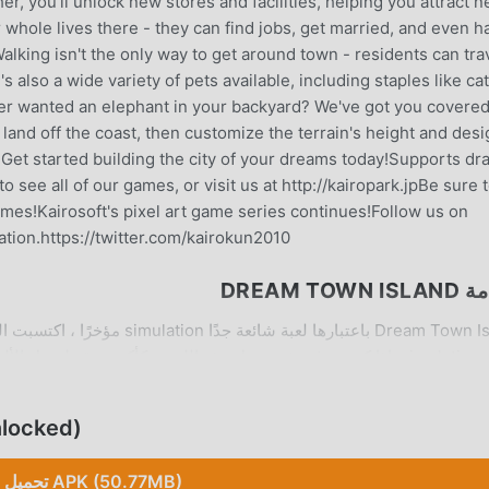
r, you'll unlock new stores and facilities, helping you attract 
 whole lives there - they can find jobs, get married, and even h
king isn't the only way to get around town - residents can tra
 also a wide variety of pets available, including staples like ca
ver wanted an elephant in your backyard? We've got you covere
and off the coast, then customize the terrain's height and desig
es!Get started building the city of your dreams today!Supports dr
o see all of our games, or visit us at http://kairopark.jpBe sure 
ames!Kairosoft's pixel art game series continues!Follow us on
ation.https://twitter.com/kairokun2010
DREAM TOWN
Dream Town Island باعتبارها لعبة
فظ المهام الميكانيكية المتكررة في اللعبة ، حتى تتمكن من التركيز على الا
تحميل ked
Dream Town Island 1 بنقرة واحدة. ماذا تنتظر ، قم بتنزيل moddroid والعب!
تحميل APK (50.77MB)