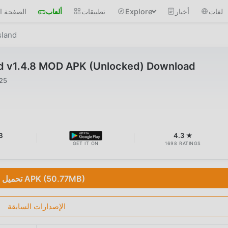
لغات
أخبار
Explore
تطبيقات
ألعاب
الصفحة ال
sland
d v1.4.8 MOD APK (Unlocked) Download
025
B
4.3 ★
GET IT ON
1698 RATINGS
تحميل APK (50.77MB)
الإصدارات السابقة