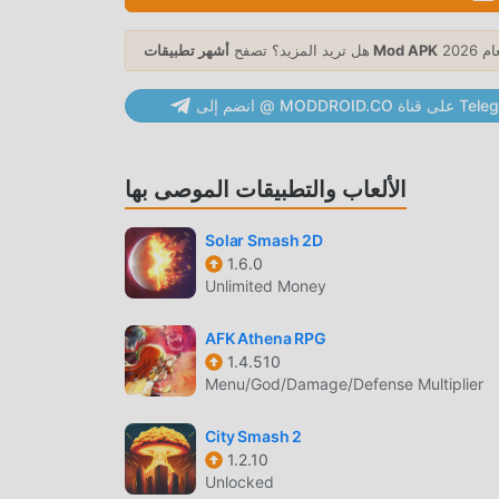
أشهر تطبيقات Mod APK
هل تريد المزيد؟ تصفح
ئعة simulation ، ساعدته طريقة اللعب الفريدة في كسب عدد كبير من المعجبين حول العالم.
قليدية simulation ، في Dream Town Island ، ما عليك سوى متابعة البرنامج التعليمي للمبتدئين ، بحيث
MODDRO على قناة Telegram
يمكنك بسهولة بدء اللعبة بأكملها والاستمتاع بالبهجة التي توفرها فئة الألعاب الكلاسيكية simulation الألعاب Dream Town Island
1.4.8. في الوقت نفسه ، قامت moddroid ببناء منصة خاصة لعشاق الألعاب simulation ، مما يتيح لك التواصل والمشاركة مع جميع
عشاق الألعاب simulation من جميع أنحاء العالم ، ماذا تنتظر ، انضم إلى moddroid و استمتع بلعبة simulation مع كل الشركاء
الألعاب والتطبيقات الموصى بها
Solar Smash 2D
1.6.0
Unlimited Money
simul ، تتميز Dream Town Island بأسلوب فني فريد ، كما أن رسوماتها وخرائطها وشخصياتها عالية
الجودة تجعل Dream Town Island جذبت الكثير من simulation معجبين ، وبالمقارنة مع فئة الألعاب التقليدية simulation ، اعتمدت
AFK Athena RPG
جريئة. مع المزيد من التكنولوجيا المتقدمة ، تم تحسين تجربة
1.4.510
 مع الاحتفاظ بالنمط الأصلي simulation ، فإن الحد الأقصى يعزز التجربة الحسية للمستخدم ، وهناك العديد
Menu/God/Damage/Defense Multiplier
من الأنواع المختلفة من الهواتف المحمولة apk ذات القدرة على التكيف الممتازة ، مما يضمن أن جميع عشاق اللعبة simulation
City Smash 2
1.2.10
Unlocked