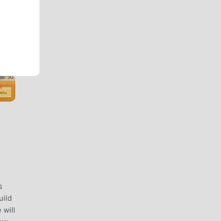
s
uild
 will