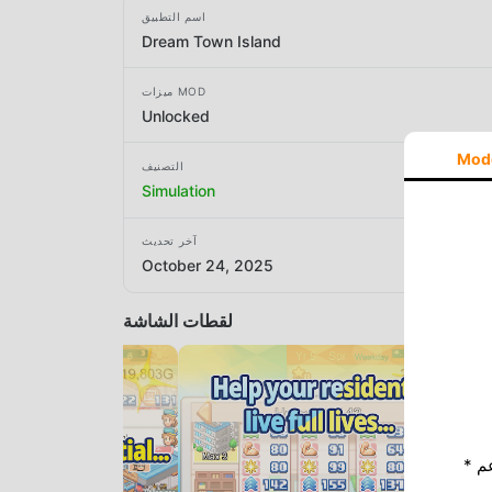
اسم التطبيق
Dream Town Island
ميزات MOD
Unlocked
Mod
التصنيف
Simulation
آخر تحديث
October 24, 2025
لقطات الشاشة
* إذا كنت ترغب في دعم Moddroid ، فالرجاء دعمنا عن طريق إيقاف تشغيل مانع