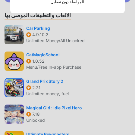
مجانًا ، ولكنه يوفر أيضًا Free mod مجانًا ، مما يساعدك على حفظ
المواصلة دون تعطيل
المهام الميكانيكية المتكررة في اللعبة ، حتى تتمكن من التركيز على
الألعاب والتطبيقات الموصى بها
الاستمتاع بالبهجة التي تجلبها اللعبة نفسها. يعد moddroid بأن أي
DockYourBoat3D mod لن يفرض على اللاعبين أي رسوم ، وهو
Car Parking
آمن 100٪ ومتاح ومجاني للتثبيت. فقط قم بتنزيل عميل moddroid ،
4.9.10.2
يمكنك تنزيل وتثبيت DockYourBoat3D بنقرة واحدة. ماذا تنتظر ،
Unlimited Money/All Unlocked
قم بتنزيل moddroid والعب!
CatMagicSchool
اللعب الفريد
1.0.52
Menu/Free In-app Purchase
DockYourBoat3D باعتبارها لعبة شائعة simulation ، ساعدته
طريقة اللعب الفريدة في كسب عدد كبير من المعجبين حول العالم.
Grand Prix Story 2
على عكس الألعاب التقليدية simulation ، في DockYourBoat3D ،
2.7.1
ما عليك سوى متابعة البرنامج التعليمي للمبتدئين ، بحيث يمكنك
Unlimited money, fuel
بسهولة بدء اللعبة بأكملها والاستمتاع بالبهجة التي توفرها فئة الألعاب
الكلاسيكية simulation الألعاب DockYourBoat3D . في الوقت
Magical Girl : Idle Pixel Hero
نفسه ، قامت moddroid ببناء منصة خاصة لعشاق الألعاب
7.18
Unlocked
simulation ، مما يتيح لك التواصل والمشاركة مع جميع عشاق
الألعاب simulation من جميع أنحاء العالم ، ماذا تنتظر ، انضم إلى
Ultimate Bowmasters