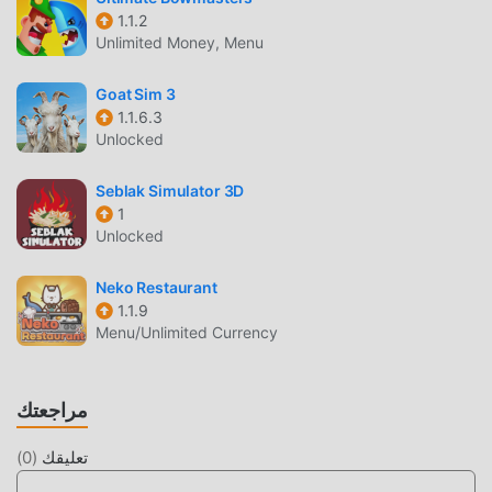
moddroid و استمتع بلعبة simulation مع كل الشركاء العالميين
1.1.2
سعداء
Unlimited Money, Menu
شاشة جميلة
Goat Sim 3
1.1.6.3
مثل الألعاب التقليدية simulation ، تتميز DockYourBoat3D
Unlocked
بأسلوب فني فريد ، كما أن رسوماتها وخرائطها وشخصياتها عالية
الجودة تجعل DockYourBoat3D جذبت الكثير من simulation
Seblak Simulator 3D
معجبين ، وبالمقارنة مع فئة الألعاب التقليدية simulation ، اعتمدت
1
DockYourBoat3D محركًا افتراضيًا محدثًا وأجرى ترقيات جريئة. مع
Unlocked
المزيد من التكنولوجيا المتقدمة ، تم تحسين تجربة الشاشة للعبة
بشكل كبير. مع الاحتفاظ بالنمط الأصلي simulation ، فإن الحد
Neko Restaurant
الأقصى يعزز التجربة الحسية للمستخدم ، وهناك العديد من الأنواع
1.1.9
المختلفة من الهواتف المحمولة apk ذات القدرة على التكيف
Menu/Unlimited Currency
الممتازة ، مما يضمن أن جميع عشاق اللعبة simulation يمكنهم
الاستمتاع تمامًا السعادة التي جلبتها DockYourBoat3D
مراجعتك
تعديل فريد
تعليقك
(
0
)
تتطلب اللعبة التقليدية simulation من المستخدمين قضاء الكثير من