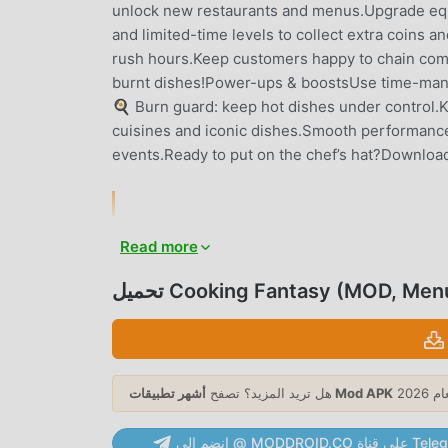
unlock new restaurants and menus.Upgrade equi
and limited-time levels to collect extra coins
rush hours.Keep customers happy to chain com
burnt dishes!Power-ups & boostsUse time-manag
🍳 Burn guard: keep hot dishes under control.Ke
cuisines and iconic dishes.Smooth performance 
events.Ready to put on the chef’s hat?Download
جدًا simulation مؤخرًا ، اكتسبت الكثير من المعجبين في جميع أنحاء العالم الذين يحبون
Read more
ألعاب simulation. إذا كنت ترغب في تنزيل هذه اللعبة ، كأكبر موقع لتنزيل الألعاب المجانية APK في العالم - moddroid هو خيارك
الأفضل. لا يوفر لك moddroid أحدث إصدار من Cooking Fantasy 1.3.14 مجانًا ، ولكنه يوفر أيضًا Menu, Unlimited All mod مجانًا
Cooking Fantasy (MOD, Menu, Un)
لتركيز على الاستمتاع بالبهجة التي تجلبها اللعبة
نفسها. يعد moddroid بأن أي Cooking Fantasy mod لن يفرض على اللاعبين أي رسوم ، وهو آمن 100٪ ومتاح ومجاني للتثبيت.
فقط قم بتنزيل عميل moddroid ، يمكنك تنزيل وتثبيت Cooking Fantasy 1.3.14 بنقرة واحدة. ماذا تنتظر ، قم بتنزيل moddroid
أشهر تطبيقات Mod APK
هل تريد المزيد؟ تصفح
MODDRO على قناة Telegram