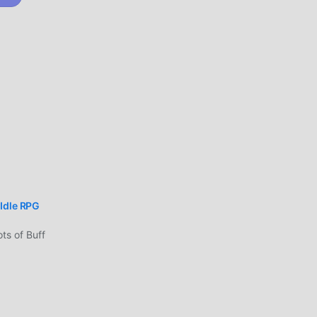
سعدا
شاشة
 Idle RPG
ts of Buff
الاستمتاع
تعدي