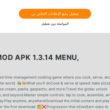
تعطيل مانع الإعلانات الخاص بي
المواصلة دون تعطيل
OD APK 1.3.14 MENU,
paced time-management cooking game where you cook, serve, an
 world. 👩‍🍳👨‍🍳What you’ll doCook & serve at speed: bake pizz
 ice cream, paella, gazpacho, and more.Travel the globe: unlock
ly, and beyond.Master simple controls: tap to cook, assemble, a
ay.Play anytime, anywhereDownload the initial content and play
er the first download. 📶❌Progression that sticksEarn stars to