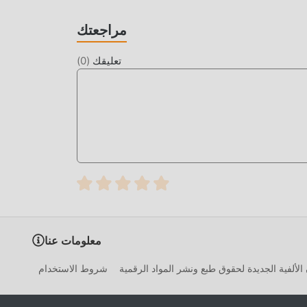
شعرون بالتعب ، ولكن الآن ، أدى ظهور التعديلات إلى
كم"" الممل بعض الشيء. يمكن أن تساعدك التعديلات
مراجعتك
اللعبة نفسها
تعليقك
(
0
)
ما عليك سوى النقر فوق زر التنزيل لتثبيت تطبيق moddroid ، ويمكنك تنزيل إصدار التعديل المجاني مباشرة Cooking Fantasy
1.3.1 في حزمة تثبيت moddroid بنقرة واحدة ، وهناك المزيد من ألعاب mod الشائعة المجانية في انتظار لتلعب ، ماذا تنتظر ، قم
معلومات عنا
الألفية الجديدة لحقوق طبع ونشر المواد الرقمية
شروط الاستخدام