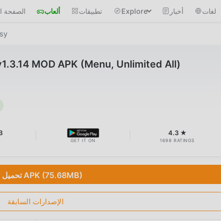
لغات
أخبار
Explore
تطبيقات
ألعاب
الصفحة ال
sy
1.3.14 MOD APK (Menu, Unlimited All)
B
4.3 ★
GET IT ON
1698 RATINGS
تحميل APK (75.68MB)
الإصدارات السابقة