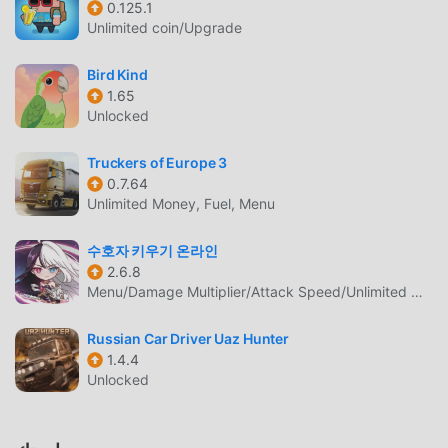
0.125.1
العالم. على عكس الألعاب التقليدية simulation ، في Car Driving
Unlimited coin/Upgrade
Taxi Game ، ما عليك سوى متابعة البرنامج التعليمي للمبتدئين ،
بحيث يمكنك بسهولة بدء اللعبة بأكملها والاستمتاع بالبهجة التي
Bird Kind
توفرها فئة الألعاب الكلاسيكية simulation الألعاب Car Driving
1.65
Taxi Game 1.0.5. في الوقت نفسه ، قامت moddroid ببناء منصة
Unlocked
خاصة لعشاق الألعاب simulation ، مما يتيح لك التواصل والمشاركة
مع جميع عشاق الألعاب simulation من جميع أنحاء العالم ، ماذا
Truckers of Europe 3
تنتظر ، انضم إلى moddroid و استمتع بلعبة simulation مع كل
0.7.64
Unlimited Money, Fuel, Menu
الشركاء العالميين سعداء
수호자 키우기 온라인
شاشة جميلة
2.6.8
مثل الألعاب التقليدية simulation ، تتميز Car Driving Taxi Game
Menu/Damage Multiplier/Attack Speed/Unlimited Money
بأسلوب فني فريد ، كما أن رسوماتها وخرائطها وشخصياتها عالية
الجودة تجعل Car Driving Taxi Game جذبت الكثير من
Russian Car Driver Uaz Hunter
1.4.4
simulation معجبين ، وبالمقارنة مع فئة الألعاب التقليدية
Unlocked
simulation ، اعتمدت Car Driving Taxi Game 1.0.5 محركًا
افتراضيًا محدثًا وأجرى ترقيات جريئة. مع المزيد من التكنولوجيا
المتقدمة ، تم تحسين تجربة الشاشة للعبة بشكل كبير. مع الاحتفاظ