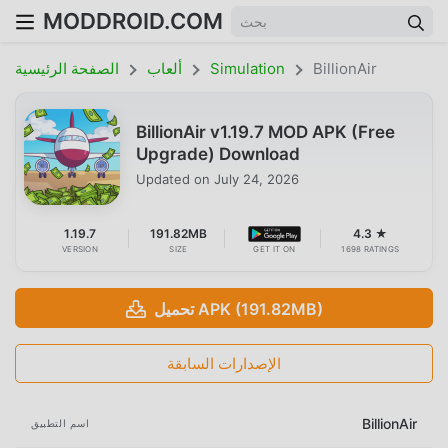
MODDROID.COM
BillionAir
Simulation
ألعاب
الصفحة الرئيسية
BillionAir v1.19.7 MOD APK (Free
Upgrade) Download
Updated on
July 24, 2026
1.19.7
191.82MB
4.3 ★
VERSION
SIZE
GET IT ON
1698 RATINGS
تحميل APK (191.82MB)
الإصدارات السابقة
BillionAir
اسم التطبيق