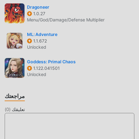
SeaFantasy جذبت الكثير من rpg معجبين ، وبالمقارنة مع فئة
Dragoneer
الألعاب التقليدية rpg ، اعتمدت SeaFantasy 1.0.6 محركًا افتراضيًا
1.0.27
محدثًا وأجرى ترقيات جريئة. مع المزيد من التكنولوجيا المتقدمة ، تم
Menu/God/Damage/Defense Multiplier
تحسين تجربة الشاشة للعبة بشكل كبير. مع الاحتفاظ بالنمط الأصلي
rpg ، فإن الحد الأقصى يعزز التجربة الحسية للمستخدم ، وهناك
ML: Adventure
العديد من الأنواع المختلفة من الهواتف المحمولة apk ذات القدرة
1.1.672
على التكيف الممتازة ، مما يضمن أن جميع عشاق اللعبة rpg يمكنهم
Unlocked
الاستمتاع تمامًا السعادة التي جلبتها SeaFantasy 1.0.6
Goddess: Primal Chaos
تعديل فريد
1.122.041501
Unlocked
تتطلب اللعبة التقليدية rpg من المستخدمين قضاء الكثير من الوقت
لتجميع ثروتهم / قدرتهم / مهاراتهم في اللعبة ، وهي ميزة ومتعة في
اللعبة ، ولكن في نفس الوقت ، فإن عملية التراكم حتمًا يجعل الناس
مراجعتك
يشعرون بالتعب ، ولكن الآن ، أدى ظهور التعديلات إلى إعادة كتابة
هذا الموقف. هنا ، لا تحتاج إلى إنفاق معظم طاقتك وتكرار
تعليقك
(
0
)
""التراكم"" الممل بعض الشيء. يمكن أن تساعدك التعديلات بسهولة
على حذف هذه العملية ، مما يساعدك على التركيز على الاستمتاع
بمتعة اللعبة نفسها