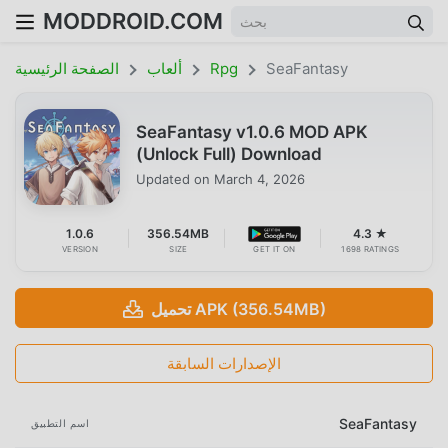
MODDROID.COM
SeaFantasy
Rpg
ألعاب
الصفحة الرئيسية
SeaFantasy v1.0.6 MOD APK
(Unlock Full) Download
Updated on
March 4, 2026
1.0.6
356.54MB
4.3 ★
VERSION
SIZE
GET IT ON
1698 RATINGS
تحميل APK (356.54MB)
الإصدارات السابقة
SeaFantasy
اسم التطبيق