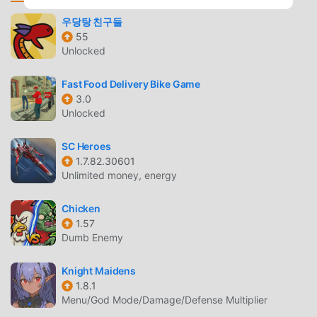
يمكنك تنزيل وتثبيت SeaFantasy 1.0.6 بنقرة واحدة. ماذا تنتظر ،
우당탕 친구들
قم بتنزيل moddroid والعب!
55
Unlocked
اللعب الفريد
Fast Food Delivery Bike Game
SeaFantasy باعتبارها لعبة شائعة rpg ، ساعدته طريقة اللعب
3.0
الفريدة في كسب عدد كبير من المعجبين حول العالم. على عكس
Unlocked
الألعاب التقليدية rpg ، في SeaFantasy ، ما عليك سوى متابعة
البرنامج التعليمي للمبتدئين ، بحيث يمكنك بسهولة بدء اللعبة بأكملها
SC Heroes
والاستمتاع بالبهجة التي توفرها فئة الألعاب الكلاسيكية rpg الألعاب
1.7.82.30601
SeaFantasy 1.0.6. في الوقت نفسه ، قامت moddroid ببناء منصة
Unlimited money, energy
خاصة لعشاق الألعاب rpg ، مما يتيح لك التواصل والمشاركة مع
جميع عشاق الألعاب rpg من جميع أنحاء العالم ، ماذا تنتظر ، انضم
Chicken
1.57
إلى moddroid و استمتع بلعبة rpg مع كل الشركاء العالميين سعداء
Dumb Enemy
شاشة جميلة
Knight Maidens
مثل الألعاب التقليدية rpg ، تتميز SeaFantasy بأسلوب فني فريد ،
1.8.1
Menu/God Mode/Damage/Defense Multiplier
كما أن رسوماتها وخرائطها وشخصياتها عالية الجودة تجعل