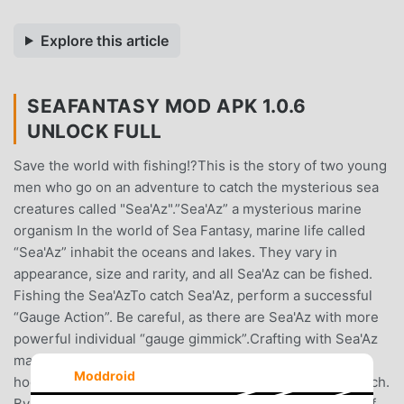
Explore this article
SEAFANTASY MOD APK 1.0.6
UNLOCK FULL
Save the world with fishing!?This is the story of two young
men who go on an adventure to catch the mysterious sea
creatures called "Sea'Az".”Sea'Az” a mysterious marine
organism In the world of Sea Fantasy, marine life called
“Sea'Az” inhabit the oceans and lakes. They vary in
appearance, size and rarity, and all Sea'Az can be fished.
Fishing the Sea'AzTo catch Sea'Az, perform a successful
“Gauge Action”. Be careful, as there are Sea'Az with more
powerful individual “gauge gimmick”.Crafting with Sea'Az
materials You can create equipment (fishing rods and
Moddroid
hooks) using materials obtained from the Sea'Az you catch.
By creating strong equipment, you can take advantage of