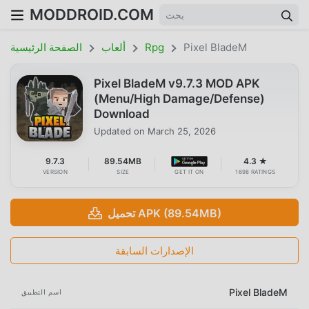
MODDROID.COM
Pixel BladeM
Rpg
ألعاب
الصفحة الرئيسية
Pixel BladeM v9.7.3 MOD APK
(Menu/High Damage/Defense)
Download
Updated on
March 25, 2026
9.7.3
89.54MB
4.3 ★
VERSION
SIZE
GET IT ON
1698 RATINGS
تحميل APK (89.54MB)
الإصدارات السابقة
Pixel BladeM
اسم التطبيق