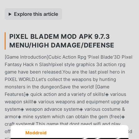
Explore this article
PIXEL BLADEM MOD APK 9.7.3
MENU/HIGH DAMAGE/DEFENSE
[Game Introduction]Cubic Action Rpg 'Pixel Blade'3D Pixel
Fantasy Hack n Slash!pixel style graphics 3d action rpg
game have been released.You are the last pixel hero in
PIXEL WORLD.Let's collect the weapons by hunting
monsters in the dungeonSave the world! [Game
Features]◈ quick action and a variety of skills!◈ various
weapon skill!◈ various weapons and equipment upgrade
system◈ weapon advance system◈ various costume &
armor◈ mine system which can obtain the gem (free)◈
craft system# This game that dont need wifi and play
offline without internet.# This game is pixelstar game's 3d
Moddroid
pixel hack & slash rpg game.This version of the game is