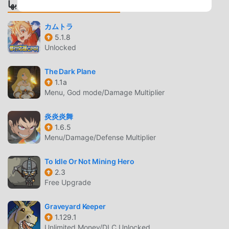
الألعاب والتطبيقات الموصى بها
اللعب الفريد
カムトラ
5.1.8
Pixel BladeM باعتبارها لعبة شائعة rpg ، ساعدته طريقة اللعب
Unlocked
الفريدة في كسب عدد كبير من المعجبين حول العالم. على عكس
الألعاب التقليدية rpg ، في Pixel BladeM ، ما عليك سوى متابعة
The Dark Plane
البرنامج التعليمي للمبتدئين ، بحيث يمكنك بسهولة بدء اللعبة بأكملها
1.1a
والاستمتاع بالبهجة التي توفرها فئة الألعاب الكلاسيكية rpg الألعاب
Menu, God mode/Damage Multiplier
Pixel BladeM 9.7.3. في الوقت نفسه ، قامت moddroid ببناء
منصة خاصة لعشاق الألعاب rpg ، مما يتيح لك التواصل والمشاركة
炎炎炎舞
مع جميع عشاق الألعاب rpg من جميع أنحاء العالم ، ماذا تنتظر ،
1.6.5
Menu/Damage/Defense Multiplier
انضم إلى moddroid و استمتع بلعبة rpg مع كل الشركاء العالميين
سعداء
To Idle Or Not Mining Hero
2.3
شاشة جميلة
Free Upgrade
مثل الألعاب التقليدية rpg ، تتميز Pixel BladeM بأسلوب فني فريد ،
كما أن رسوماتها وخرائطها وشخصياتها عالية الجودة تجعل Pixel
Graveyard Keeper
1.129.1
BladeM جذبت الكثير من rpg معجبين ، وبالمقارنة مع فئة الألعاب
Unlimited Money/DLC Unlocked