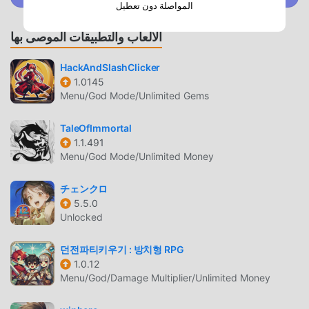
المواصلة دون تعطيل
Surrender to the allure of a deep and immersive
environment, perfectly tailored to the diverse realms
الألعاب والتطبيقات الموصى بها
awaiting your exploration. Marvel at the evocative
ambiance that breathes life into each world, igniting your
HackAndSlashClicker
imagination.🌌 A Dark Fantasy Unveiled: Revel in the
1.0145
Menu/God Mode/Unlimited Gems
embrace of a meticulously crafted dark fantasy world,
where sublime beauty coexists with haunting darkness.
TaleOfImmortal
Allow yourself to be enchanted by the myriad wonders that
1.1.491
adorn your path as you embark on your destiny.🔱 A
Menu/God Mode/Unlimited Money
Roguelike Odyssey: Embrace the allure of risk and reward
as you traverse a realm infused with roguelike elements.
チェンクロ
The ever-present specter of permadeath urges you to
5.5.0
make every decision count.🗺️ Endless Exploration
Unlocked
Beckons: Delight in the boundless possibilities of
procedural map generation, where each step unveils new
던전파티키우기 : 방치형 RPG
landscapes to conquer and treasures to claim. Prepare for
1.0.12
Menu/God/Damage Multiplier/Unlimited Money
unparalleled replayability as your journey holds infinite
potential.Ready yourself, gallant adventurer, for the