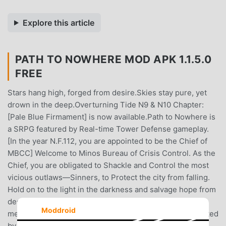
Explore this article
PATH TO NOWHERE MOD APK 1.1.5.0
FREE
Stars hang high, forged from desire.Skies stay pure, yet
drown in the deep.Overturning Tide N9 & N10 Chapter:
[Pale Blue Firmament] is now available.Path to Nowhere is
a SRPG featured by Real-time Tower Defense gameplay.
[In the year N.F.112, you are appointed to be the Chief of
MBCC] Welcome to Minos Bureau of Crisis Control. As the
Chief, you are obligated to Shackle and Control the most
vicious outlaws—Sinners, to Protect the city from falling.
Hold on to the light in the darkness and salvage hope from
despair. ▣ Survive the Nameless ApocalypseMysterious
Moddroid
meteorites make the beginning of the Apocalypse. Infected
by Mania, people lose consciousness and mutate into