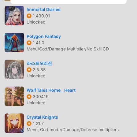
https://www.instagram.com/pathtonowhereofficial
Immortal Diaries
1.430.01
مقدمة PATH TO NOWHERE
Unlocked
Path to Nowhere باعتبارها لعبة شائعة جدًا rpg مؤخرًا ، اكتسبت
الكثير من المعجبين في جميع أنحاء العالم الذين يحبون ألعاب rpg.
Polygon Fantasy
إذا كنت ترغب في تنزيل هذه اللعبة ، كأكبر موقع لتنزيل الألعاب
1.41.0
Menu/God/Damage Multiplier/No Skill CD
المجانية APK في العالم - moddroid هو خيارك الأفضل. لا يوفر لك
moddroid أحدث إصدار من Path to Nowhere 1.1.5.0 مجانًا ،
라스트오리진
ولكنه يوفر أيضًا Free mod مجانًا ، مما يساعدك على حفظ المهام
2.5.85
الميكانيكية المتكررة في اللعبة ، حتى تتمكن من التركيز على
Unlocked
الاستمتاع بالبهجة التي تجلبها اللعبة نفسها. يعد moddroid بأن أي
Path to Nowhere mod لن يفرض على اللاعبين أي رسوم ، وهو
Wolf Tales Home _ Heart
آمن 100٪ ومتاح ومجاني للتثبيت. فقط قم بتنزيل عميل moddroid ،
300419
يمكنك تنزيل وتثبيت Path to Nowhere 1.1.5.0 بنقرة واحدة. ماذا
Unlocked
تنتظر ، قم بتنزيل moddroid والعب!
Crystal Knights
اللعب الفريد
1.21.7
Menu, God mode/Damage/Defense multipliers
Path to Nowhere باعتبارها لعبة شائعة rpg ، ساعدته طريقة اللعب