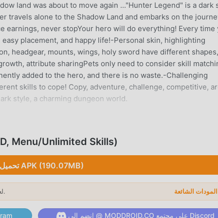
ow land was about to move again ..."Hunter Legend" is a dark s
ayer travels alone to the Shadow Land and embarks on the journe
e earnings, never stopYour hero will do everything! Every time
 easy placement, and happy life!-Personal skin, highlighting
ion, headgear, mounts, wings, holy sword have different shapes,
growth, attribute sharingPets only need to consider skill matchi
nently added to the hero, and there is no waste.-Challenging
rent skills to cope! Copy, adventure, challenge, competitive, a
ark style, a charming dungeon world.
MONSTER:HUNT
Monster:Hunter Legend باعتبارها لعبة
تحميل enu/Unlimited Skills
تحميل APK (190.07MB)
ساعدك على حفظ المهام الميكانيكية المتكررة في اللعبة ، حتى تتمكن من ال
لعام 2026.
→
m والعب!
انضم إلى @ MODDROID.CO على مجتمع Discord
انضم إلى @ ID.CO