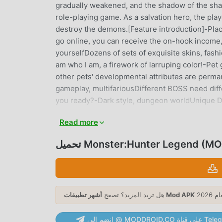
gradually weakened, and the shadow of the shad
role-playing game. As a salvation hero, the pl
destroy the demons.[Feature introduction]-Plac
go online, you can receive the on-hook income,
yourselfDozens of sets of exquisite skins, fash
am who I am, a firework of larruping color!-Pet 
other pets' developmental attributes are perma
gameplay, multifariousDifferent BOSS need diffe
you ready?-Dark style, dungeon worldUnique D
Read more
 شائعة جدًا rpg مؤخرًا ، اكتسبت الكثير من المعجبين في جميع أنحاء العالم الذين يحبون
Monster:Hunter Legend (MOD, M)
ألعاب rpg. إذا كنت ترغب في تنزيل هذه اللعبة ، كأكبر موقع لتنزيل الألعاب المجانية APK في العالم - moddroid هو خيارك الأفضل. لا
يوفر لك moddroid أحدث إصدار من Monster:Hunter Legend 1.2.2 مجانًا ، ولكنه يوفر أيضًا Menu/Unlimited Skills mod مجانًا ،
تركيز على الاستمتاع بالبهجة التي تجلبها اللعبة
نفسها. يعد moddroid بأن أي Monster:Hunter Legend mod لن يفرض على اللاعبين أي رسوم ، وهو آمن 100٪ ومتاح ومجاني
أشهر تطبيقات Mod APK
هل تريد المزيد؟ تصفح
للتثبيت. فقط قم بتنزيل عميل moddroid ، يمكنك تنزيل وتثبيت Monster:Hunter Legend 1.2.2 بنقرة واحدة. ماذا تنتظر ، قم بتنزيل
MODDRO على قناة Telegram