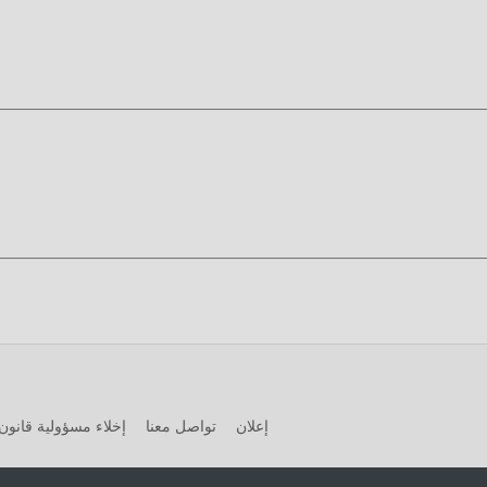
تتطلب اللعبة التقليدية rpg من المستخدمين قضاء الكثير من الوقت
لعبة ، ولكن في نفس الوقت ، فإن عملية التراكم حتمًا يجعل الناس يشعرون 
 هذا الموقف. هنا ، لا تحتاج إلى إنفاق معظم طاقتك وتكرار ""التراكم"" 
ذف هذه العملية ، مما يساعدك على التركيز على الاستمتاع بمتعة اللعبة 
ميل الان
تنزيله الآن!
إعلان
تواصل معنا
إخلاء مسؤولية قانون 