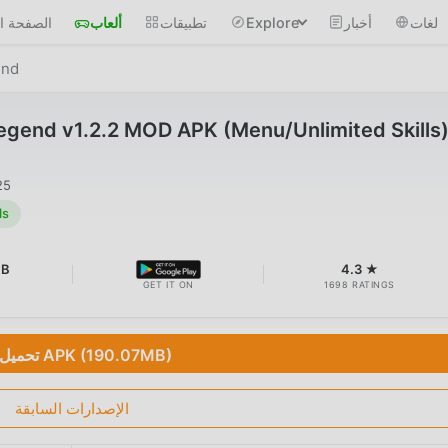
لغات
أخبار
Explore
تطبيقات
ألعاب
الصفحة ال
end
egend v1.2.2 MOD APK (Menu/Unlimited Skills
25
ls
MB
4.3 ★
GET IT ON
1698 RATINGS
تحميل APK (190.07MB)
الإصدارات السابقة