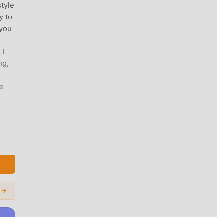
tyle
y to
 you
 I
ng,
re
مقدمة ER LEGEND
مما ي
المودات الشائعة 
oddroid