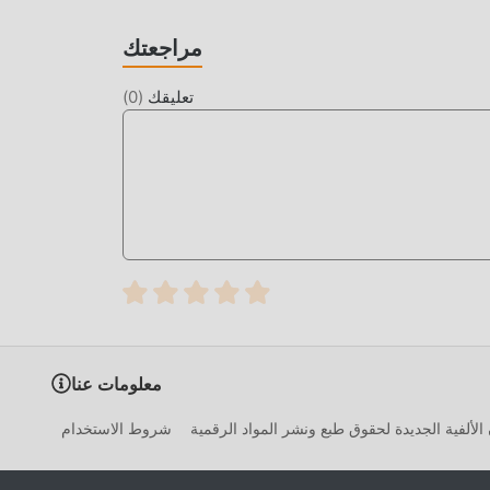
 لتجميع ثروتهم / قدرتهم / مهاراتهم في اللعبة ، وهي ميزة ومتعة
بالتعب ، ولكن الآن ، أدى ظهور التعديلات إلى إعادة
مراجعتك
الممل بعض الشيء. يمكن أن تساعدك التعديلات بسهولة
نفسها
تعليقك
(
0
)
ما عليك سوى النقر فوق زر التنزيل لتثبيت تطبيق moddroid ، ويمكنك تنزيل إصدار التعديل المجاني مباشرة Monster:Hunter
Legend 1.2.2 في حزمة تثبيت moddroid بنقرة واحدة ، وهناك المزيد من ألعاب mod الشائعة المجانية في انتظار لتلعب ، ماذا تنتظر
معلومات عنا
الألفية الجديدة لحقوق طبع ونشر المواد الرقمية
شروط الاستخدام