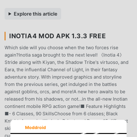
Explore this article
INOTIA4 MOD APK 1.3.3 FREE
Which side will you choose when the two forces rise
again?Inotia saga brought to the next level! 《Inotia 4》
Stride along with Kiyan, the Shadow Tribe's virtuoso, and
Eara, the influential Channel of Light, in their fantasy
adventure story. With improved graphics and storyline
from the previous series, get indulged in the battles
against goblins, orcs, and more!A new hero awaits to be
released from his shadows, or not...in the all-new Inotian
continent mobile RPG action game!■ Feature Highlights
■- 6 Classes, 90 SkillsChoose from 6 classes; Black
Knight, Assassin, Warlock, Priest, and Ranger.15 different
Moddroid
skills are added to each class. Combine all skills to
customize your party's strategy.- Convenient Party