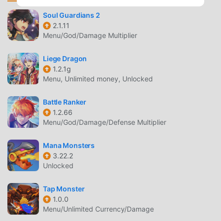
Dungeon for Hardcore PlayersCleared the whole story?
Get ready to start a new one in Infinite Dungeon! 5
Soul Guardians 2
different memory layers will relocate you to a battle that
2.1.11
Menu/God/Damage Multiplier
was of your past...but different the next time.Fight villains
that are even more vicious and smellier than the main
Liege Dragon
story, to become the ultimate master of Inotia!This game is
1.2.1g
free to play, but you can choose to pay real money for
Menu, Unlimited money, Unlocked
extra items.★Language support: English, 한국어, 日本語, 中
文简体, 中文繁體.* Access permission notice for
Battle Ranker
gameplay[Required]None[Optional]None※ You'll be able to
1.2.66
enjoy the service except features related to above
Menu/God/Damage/Defense Multiplier
authorities even if you don't give permission to the
above.★★ Android OS 4.0.3 and up is required starting
Mana Monsters
with v1.2.5.• Items are available for purchase in this game.
3.22.2
Unlocked
Some paid items may not be refundable depending on the
type of item. • For Com2uS Mobile Game Terms of Service,
Tap Monster
visit https://www.com2us.com.- Terms of Service :
1.0.0
http://terms.withhive.com/terms/policy/view/M9/T1-
Menu/Unlimited Currency/Damage
Privacy Policy :