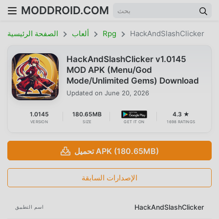
MODDROID.COM
HackAndSlashClicker
Rpg
ألعاب
الصفحة الرئيسية
HackAndSlashClicker v1.0145
MOD APK (Menu/God
Mode/Unlimited Gems) Download
Updated on
June 20, 2026
1.0145
180.65MB
4.3 ★
VERSION
SIZE
GET IT ON
1698 RATINGS
تحميل APK (180.65MB)
الإصدارات السابقة
HackAndSlashClicker
اسم التطبيق