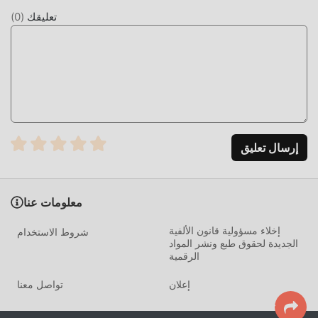
بمتعة اللعبة نفسها
تعليقك
(
0
)
التحميل الان
ما عليك سوى النقر فوق زر التنزيل لتثبيت تطبيق moddroid ،
ويمكنك تنزيل إصدار التعديل المجاني مباشرة
HackAndSlashClicker 1.0145 في حزمة تثبيت moddroid بنقرة
واحدة ، وهناك المزيد من ألعاب mod الشائعة المجانية في انتظار
لتلعب ، ماذا تنتظر ، قم بتنزيله الآن!
إرسال تعليق
معلومات عنا
إخلاء مسؤولية قانون الألفية
شروط الاستخدام
الجديدة لحقوق طبع ونشر المواد
الرقمية
إعلان
تواصل معنا