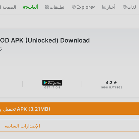
لغات
أخبار
Explore
تطبيقات
ألعاب
الصفحة ال
 MOD APK (Unlocked) Download
5
B
4.3 ★
GET IT ON
1698 RATINGS
تحميل APK (3.21MB)
الإصدارات السابقة