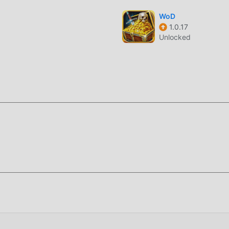
عاب mod الشائعة المجانية في انتظار لتلعب ، ماذا تنتظر ، قم بتنزيله الآن!
WoD
1.0.17
Unlocked