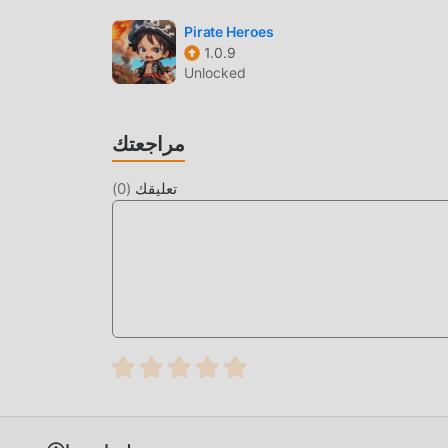
Pirate Heroes
1.0.9
Unlocked
مراجعتك
تعليقك
(
0
)