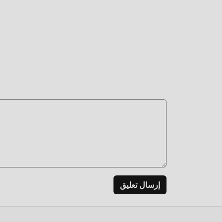
حزمة تثبيت moddroid بنقرة واحدة ، وهناك المزيد من أل
إرسال تعليق