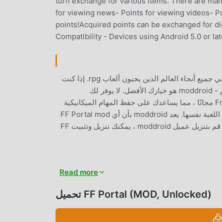
turn exchange for various items. There are many
for viewing news- Points for viewing videos- 
points!Acquired points can be exchanged for di
Compatibility - Devices using Android 5.0 or lat
FF Portal باعتبارها لعبة شائعة جدًا rpg مؤخرًا ، اكتسبت الكثير من المعجبين في جميع أنحاء العالم الذين يحبون ألعاب rpg. إذا كنت
ترغب في تنزيل هذه اللعبة ، كأكبر موقع لتنزيل الألعاب المجانية APK في العالم - moddroid هو خيارك الأفضل. لا يوفر لك
moddroid أحدث إصدار من FF Portal 2.2.8 مجانًا ، ولكنه يوفر أيضًا Free mod مجانًا ، مما يساعدك على حفظ المهام الميكانيكية
المتكررة في اللعبة ، حتى تتمكن من التركيز على الاستمتاع بالبهجة التي تجلبها اللعبة نفسها. يعد moddroid بأن أي FF Portal mod
لن يفرض على اللاعبين أي رسوم ، وهو آمن 100٪ ومتاح ومجاني للتثبيت. فقط قم بتنزيل عميل moddroid ، يمكنك تنزيل وتثبيت FF
Read more
عب الفريدة في كسب عدد كبير من المعجبين حول العالم. على عكس الألعاب
تعليمي للمبتدئين ، بحيث يمكنك بسهولة بدء اللعبة بأكملها والاستمتاع
تحميل FF Portal (MOD, Unlocked)
بالبهجة التي توفرها فئة الألعاب الكلاسيكية rpg الألعاب FF Portal 2.2.8. في الوقت نفسه ، قامت moddroid ببناء منصة خاصة
لعشاق الألعاب rpg ، مما يتيح لك التواصل والمشاركة مع جميع عشاق الألعاب rpg من جميع أنحاء العالم ، ماذا تنتظر ، انضم إلى