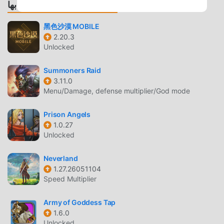
الألعاب والتطبيقات الموصى بها
أي Ash of Gods Redemption mod لن يفرض على اللاعبين أي
رسوم ، وهو آمن 100٪ ومتاح ومجاني للتثبيت. فقط قم بتنزيل عميل
黑色沙漠 MOBILE
moddroid ، يمكنك تنزيل وتثبيت Ash of Gods Redemption
2.20.3
1.0.36 بنقرة واحدة. ماذا تنتظر ، قم بتنزيل moddroid والعب!
Unlocked
اللعب الفريد
Summoners Raid
3.11.0
Ash of Gods Redemption باعتبارها لعبة شائعة rpg ، ساعدته
Menu/Damage, defense multiplier/God mode
طريقة اللعب الفريدة في كسب عدد كبير من المعجبين حول العالم.
على عكس الألعاب التقليدية rpg ، في Ash of Gods Redemption
Prison Angels
، ما عليك سوى متابعة البرنامج التعليمي للمبتدئين ، بحيث يمكنك
1.0.27
بسهولة بدء اللعبة بأكملها والاستمتاع بالبهجة التي توفرها فئة الألعاب
Unlocked
الكلاسيكية rpg الألعاب Ash of Gods Redemption 1.0.36. في
الوقت نفسه ، قامت moddroid ببناء منصة خاصة لعشاق الألعاب
Neverland
1.27.26051104
rpg ، مما يتيح لك التواصل والمشاركة مع جميع عشاق الألعاب rpg
Speed Multiplier
من جميع أنحاء العالم ، ماذا تنتظر ، انضم إلى moddroid و استمتع
بلعبة rpg مع كل الشركاء العالميين سعداء
Army of Goddess Tap
1.6.0
شاشة جميلة
Unlocked