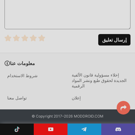
يشعرون بالتعب ، ولكن الآن ، أدى ظهور التعديلات إلى إعادة كتابة
هذا الموقف. هنا ، لا تحتاج إلى إنفاق معظم طاقتك وتكرار
""التراكم"" الممل بعض الشيء. يمكن أن تساعدك التعديلات بسهولة
على حذف هذه العملية ، مما يساعدك على التركيز على الاستمتاع
بمتعة اللعبة نفسها
إرسال تعليق
التحميل الان
ما عليك سوى النقر فوق زر التنزيل لتثبيت تطبيق moddroid ،
معلومات عنا
ويمكنك تنزيل إصدار التعديل المجاني مباشرة Alien World RPG
Survival 1.1.5 في حزمة تثبيت moddroid بنقرة واحدة ، وهناك
إخلاء مسؤولية قانون الألفية
شروط الاستخدام
الجديدة لحقوق طبع ونشر المواد
المزيد من ألعاب mod الشائعة المجانية في انتظار لتلعب ، ماذا
الرقمية
تنتظر ، قم بتنزيله الآن!
إعلان
تواصل معنا
© Copyright 2017–2026 MODDROID.COM