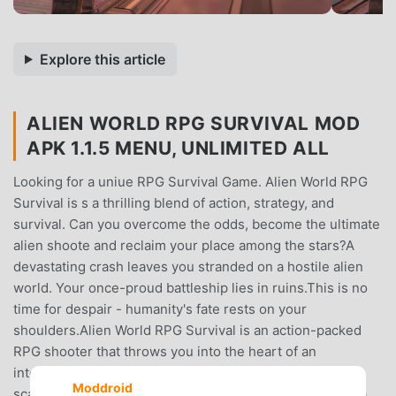
Explore this article
ALIEN WORLD RPG SURVIVAL MOD
APK 1.1.5 MENU, UNLIMITED ALL
Looking for a uniue RPG Survival Game. Alien World RPG
Survival is s a thrilling blend of action, strategy, and
survival. Can you overcome the odds, become the ultimate
alien shoote and reclaim your place among the stars?A
devastating crash leaves you stranded on a hostile alien
world. Your once-proud battleship lies in ruins.This is no
time for despair - humanity's fate rests on your
shoulders.Alien World RPG Survival is an action-packed
RPG shooter that throws you into the heart of an
intergalactic warSalvage and Rebuild: Gather resources,
Moddroid
scavenge technology, and upgrade your battleship into a