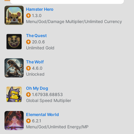
ترغب في تنزيل هذه اللعبة ، كأكبر موقع لتنزيل الألعاب المجانية
Hamster Hero
APK في العالم - moddroid هو خيارك الأفضل. لا يوفر لك
1.3.0
moddroid أحدث إصدار من ACE 1.4.510 مجانًا ، ولكنه يوفر أيضًا
Menu/God/Damage Multiplier/Unlimited Currency
Menu/Auto win mod مجانًا ، مما يساعدك على حفظ المهام
الميكانيكية المتكررة في اللعبة ، حتى تتمكن من التركيز على
The Quest
الاستمتاع بالبهجة التي تجلبها اللعبة نفسها. يعد moddroid بأن أي
20.0.6
Unlimited Gold
ACE mod لن يفرض على اللاعبين أي رسوم ، وهو آمن 100٪ ومتاح
ومجاني للتثبيت. فقط قم بتنزيل عميل moddroid ، يمكنك تنزيل
The Wolf
وتثبيت ACE 1.4.510 بنقرة واحدة. ماذا تنتظر ، قم بتنزيل moddroid
4.6.0
والعب!
Unlocked
اللعب الفريد
Oh My Dog
1.67938.68853
ACE باعتبارها لعبة شائعة rpg ، ساعدته طريقة اللعب الفريدة في
Global Speed Multiplier
كسب عدد كبير من المعجبين حول العالم. على عكس الألعاب
التقليدية rpg ، في ACE ، ما عليك سوى متابعة البرنامج التعليمي
Elemental World
للمبتدئين ، بحيث يمكنك بسهولة بدء اللعبة بأكملها والاستمتاع
6.2.1
بالبهجة التي توفرها فئة الألعاب الكلاسيكية rpg الألعاب ACE
Menu/God/Unlimited Energy/MP
1.4.510. في الوقت نفسه ، قامت moddroid ببناء منصة خاصة