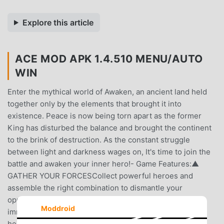
Explore this article
ACE MOD APK 1.4.510 MENU/AUTO
WIN
Enter the mythical world of Awaken, an ancient land held
together only by the elements that brought it into
existence. Peace is now being torn apart as the former
King has disturbed the balance and brought the continent
to the brink of destruction. As the constant struggle
between light and darkness wages on, It's time to join the
battle and awaken your inner hero!- Game Features:▲
GATHER YOUR FORCESCollect powerful heroes and
assemble the right combination to dismantle your
opponent!▲ CINEMATIC-STYLE VISUALSGet lost in an
Moddroid
immersive story with captivating 3D artwork as your
heroes unleash a variety of attack effects and skill