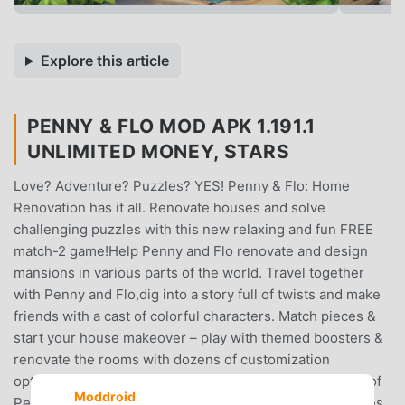
Explore this article
PENNY & FLO MOD APK 1.191.1
UNLIMITED MONEY, STARS
Love? Adventure? Puzzles? YES! Penny & Flo: Home
Renovation has it all. Renovate houses and solve
challenging puzzles with this new relaxing and fun FREE
match-2 game!Help Penny and Flo renovate and design
mansions in various parts of the world. Travel together
with Penny and Flo,dig into a story full of twists and make
friends with a cast of colorful characters. Match pieces &
start your house makeover – play with themed boosters &
renovate the rooms with dozens of customization
options!Solve challenging puzzles to uncover the story of
Moddroid
Penny and Flo, unlock hidden areas, and decorate houses.